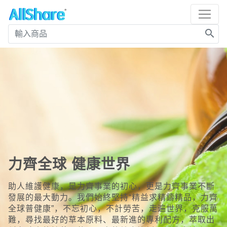
search
力齊全球 健康世界
助人維護健康，是力齊事業的初心，更是力齊事業不斷
發展的最大動力。我們始終堅持“精益求精鑄精品，力齊
全球普健康”，不忘初心，不計勞苦，走遍世界，克服萬
難，尋找最好的草本原料、最新進的專利配方，萃取出