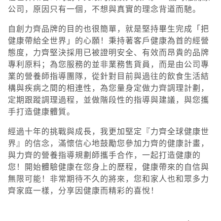
公司，原因只有一個，不想與真實的理念背道而馳。
自創力齊品牌的目的也很簡單，就是堅持畢生完成「把
健康帶給全世界」的心願！秉持著客戶健康為首的經營
態度，力齊堅決採用已被證明安全、有效而昂貴的品牌
專利原料；為您服務的並非業務售貨員，而是由公司專
業的營養師指導團隊，從針對目前與過往的飲食生活結
構與疾病之間的相連性，為您量身定做力齊調理計劃，
定期跟蹤調理過程，並做階段性的指導與建議，與您攜
手打造健康體質。
經過十年的挑戰與成長，我更加堅定『力齊全球健康世
界』的信念，滿懷信心地鼓勵您參加力齊的健康計畫，
與力齊的營養指導規劃師攜手合作，一起打造健康的
您！開始體驗健康在您身上的歷程，健康帶來的自信與
無限可能！非常期待不久的將來，您和家人也和眾多力
齊家庭一樣，分享因健康而精彩的喜悅！