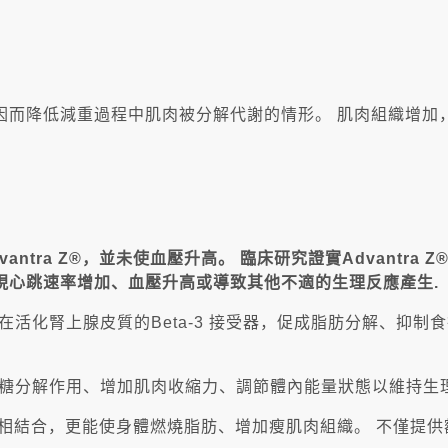
因而降低減重過程中肌肉被分解代謝的情形。 肌肉組織增加
ntra Z®，並未使血壓升高。 臨床研究證實Advantr
現心跳速率增加、血壓升高或導致其他不適的生理反應產生.
活化腎上腺皮質的Beta-3 接受器，促成脂肪分解、抑制
糖分解作用、增加肌肉收縮力、調節體內能量狀態以維持生理
®與運動相結合，更能使身體燃燒脂肪、增加瘦肌肉組織。 不僅