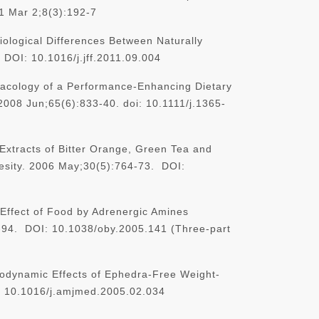
11 Mar 2;8(3):192-7
ological Differences Between Naturally
 DOI: 10.1016/j.jff.2011.09.004
a Performance-Enhancing Dietary
2008 Jun;65(6):833-40. doi: 10.1111/j.1365-
 Extracts of Bitter Orange, Green Tea and
besity. 2006 May;30(5):764-73. DOI:
 Effect of Food by Adrenergic Amines
7-94. DOI: 10.1038/oby.2005.141 (Three-part
dynamic Effects of Ephedra-Free Weight-
: 10.1016/j.amjmed.2005.02.034