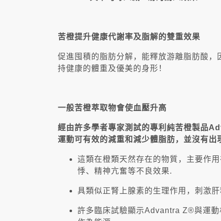
苦橙提升健康代謝率及脂解的雙重效果
促進囤積的脂肪分解，能釋放游離脂肪酸，
持健康的體重及優美的身形！
一般苦橙萃取物會使血壓升高
經由許多學者專家測試的專利純苦橙製品Adva
運動可有效的減重和減少體脂肪，並沒有出
這類在橙類天然存在的物質，主要作用在
悸、精神亢奮等不良效果.
具類似正腎上腺素的生理作用，刺激肝
許多臨床試驗顯示Advantra Z