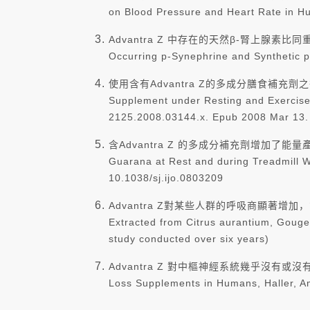
on Blood Pressure and Heart Rate in Hu
Advantra Z 中存在的天然β-腎上腺素
Occurring p-Synephrine and Synthetic p
使用含有Advantra Z的多成分膳食補充劑之後，8
Supplement under Resting and Exercise C
2125.2008.03144.x. Epub 2008 Mar 13.
含Advantra Z 的多成分補充劑增加了能
Guarana at Rest and during Treadmill W
10.1038/sj.ijo.0803209
Advantra Z對某些人群的呼吸商顯著增
Extracted from Citrus aurantium, Gouge
study conducted over six years)
Advantra Z 對中樞神經系統幾乎沒
Loss Supplements in Humans, Haller, A