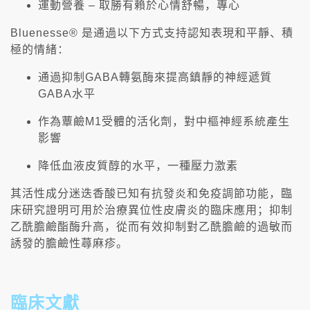
運動營養 – 取勝有賴於心情舒暢，專心
Bluenesse® 是通過以下方式支持認知表現和平靜、積
極的情緒：
通過抑制GABA轉氨酶來提高鎮靜的神經遞質
GABA水平
作為蕈鹼M1受體的活化劑，對中樞神經系統產生
影響
降低血液皮質醇的水平，一種壓力激素
其活性成分迷迭香酸已知有抗發炎和免疫調節功能，臨
床研究證明可用於治療異位性皮膚炎的臨床應用；抑制
乙酰膽鹼酯酶升高，從而有效抑制對乙酰膽鹼的過敏而
誘發的膽鹼性蕁麻疹。
臨床文獻