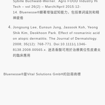
Sybille Buchwald-Werner. Agro FOOD Industry Hi
Tech – vol 26(2) – March/April 2015:12-
14.
Bluenesse®顯著增強認知能力，包括單詞識別和精
神疲倦
Jongsung Lee, Eunsun Jung, Jassook Koh, Yeong
Shik Kim, Deokhoon Park. Effect of rosmarinic acid
on atopic dermatitis. The Journal of Dermatology.
2008; 35(12): 768-771. Doi:10.1111/j.1346-
8138.2008.00565.x.
迷迭香酸可用於治療異位性皮膚炎
的臨床應用
Bluenesse®是Vital Solutions GmbH的註冊商標