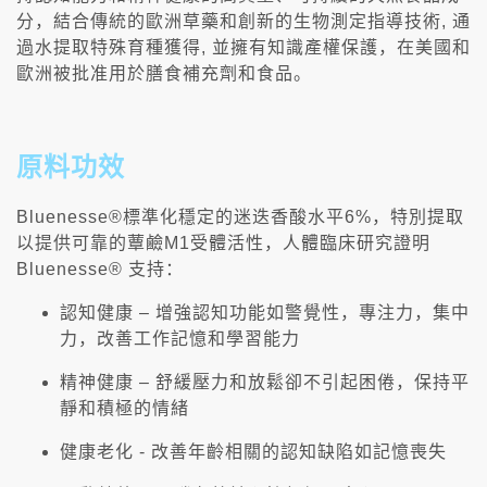
分，結合傳統的歐洲草藥和創新的生物測定指導技術, 通
過水提取特殊育種獲得, 並擁有知識產權保護，在美國和
歐洲被批准用於膳食補充劑和食品。
原料功效
Bluenesse®標準化穩定的迷迭香酸水平6%，特別提取
以提供可靠的蕈鹼M1受體活性，人體臨床研究證明
Bluenesse® 支持：
認知健康 – 增強認知功能如警覺性，專注力，集中
力，改善工作記憶和學習能力
精神健康 – 舒緩壓力和放鬆卻不引起困倦，保持平
靜和積極的情緒
健康老化 - 改善年齡相關的認知缺陷如記憶喪失