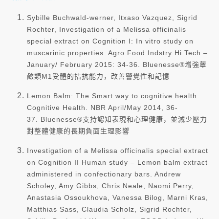
Sybille Buchwald-werner, Itxaso Vazquez, Sigrid
Rochter, Investigation of a Melissa officinalis
special extract on Cognition I: In vitro study on
muscarinic properties. Agro Food Indstry Hi Tech –
January/ February 2015: 34-36.
Bluenesse®增強蕈
鹼類M1受體的拮抗能力，改善警覺性和記憶
Lemon Balm: The Smart way to cognitive health.
Cognitive Health. NBR April/May 2014, 36-
37.
Bluenesse®支持認知表現和心理健康，並減少壓力
對整體健康的長期負面生理影響
Investigation of a Melissa officinalis special extract
on Cognition II Human study – Lemon balm extract
administered in confectionary bars. Andrew
Scholey, Amy Gibbs, Chris Neale, Naomi Perry,
Anastasia Ossoukhova, Vanessa Bilog, Marni Kras,
Matthias Sass, Claudia Scholz, Sigrid Rochter,