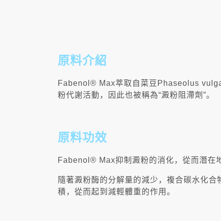
原料介紹
Fabenol® Max萃取自菜豆Phaseol
粉代謝活動，因此也被稱為“澱粉阻滯劑”。
原料功效
Fabenol® Max抑制澱粉的消化，從
隨著澱粉酶的分解量的減少，複合碳水化合
積，從而起到減輕體重的作用。