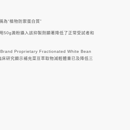
劑，被稱為“植物防禦蛋白質”
用50g澱粉攝入該抑製劑顯著降低了正常受試者和
™ Brand Proprietary Fractionated White Bean
ril 2004. 為期8週的臨床研究顯示補充菜豆萃取物減輕體重已及降低三