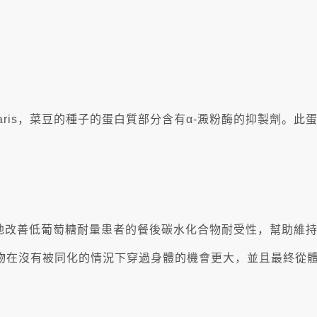
us vulgaris，菜豆的種子的蛋白質部分含有α-澱粉酶的抑製
而潛在地改善低葡萄糖耐量患者的餐後碳水化合物耐受性，幫助
物在沒有被同化的情況下穿過身體的機會更大，並且最終從