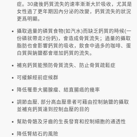
症。30歲後鈣質流失的速率漸漸大於吸收，尤其是
女性過了更年期因內分泌的改變，鈣質流失的狀況
更爲明顯。
攝取過量的磷質食物(如汽水)而缺乏鈣質的時候(一
份磷就帶走2份鈣)，會造成骨質流失；過量的攝取
脂肪也會影響鈣質的吸收，飲食中過多的咖啡、蛋
白質與鈉鹽都會增加鈣質的流失。
補充鈣質能預防骨質流失、防止骨質疏鬆症
可緩解經前症候群
降低罹患大腸腺瘤、結直腸癌的幾率
調節血壓, 部分高血壓患者可藉由控制鈉鹽的攝取
並補充鈣質達到控制血壓的目的
幫助骨骼及牙齒的生長發育和控制細胞的通透性
降低腎結石的風險