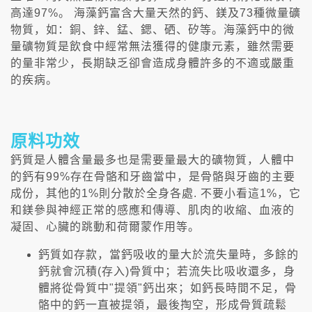
高達97%。 海藻鈣富含大量天然的鈣、鎂及73種微量礦
物質，如：銅、鋅、錳、鍶、硒、矽等。海藻鈣中的微
量礦物質是飲食中經常無法獲得的健康元素，雖然需要
的量非常少，長期缺乏卻會造成身體許多的不適或嚴重
的疾病。
原料功效
鈣質是人體含量最多也是需要量最大的礦物質，人體中
的鈣有99%存在骨骼和牙齒當中，是骨骼與牙齒的主要
成份，其他的1%則分散於全身各處. 不要小看這1%，它
和鎂參與神經正常的感應和傳導、肌肉的收縮、血液的
凝固、心臟的跳動和荷爾蒙作用等。
鈣質如存款，當鈣吸收的量大於流失量時，多餘的
鈣就會沉積(存入)骨質中；若流失比吸收還多，身
體將從骨質中"提領"鈣出來；如鈣長時間不足，骨
骼中的鈣一直被提領，最後掏空，形成骨質疏鬆