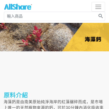
search
原料介紹
海藻鈣是由南美原始純淨海岸的紅藻碾碎而成，是市場
上唯一的天然植物來源的鈣，可於30分鐘內消化吸收率