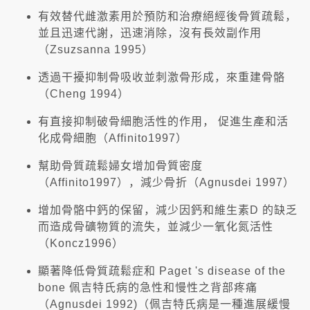
有效替代雌激素用於預防和治療絕經後骨質疏鬆，
並且迅速代謝，迅速消除，沒有長效副作用
（Zsuzsanna 1995）
透過干擾抑制骨吸收並刺激骨形成，來重建骨骼
（Cheng 1994）
有直接抑制破骨細胞活性的作用， 促進生產和活
化成骨細胞（Affinito1997）
幫助骨質疏鬆婦女增加骨質密度
（Affinito1997），減少骨折（Agnusdei 1997）
增加骨骼中鈣的保留，減少因鈣和維生素D 的缺乏
而造成骨礦物質的流失，並減少一氧化氮活性
（Koncz1996）
顯著降低骨質疏鬆症和 Paget 's disease of the
bone 佩吉特氏病的急性和慢性之背部疼痛
（Agnusdei 1992)（佩吉特氏病是一種進展緩慢