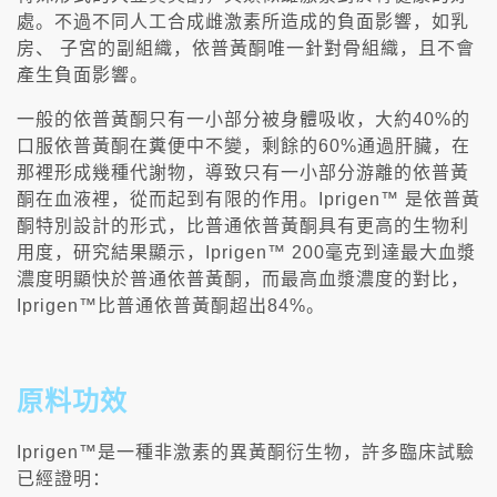
處。不過不同人工合成雌激素所造成的負面影響，如乳
房、 子宮的副組織，依普黃酮唯一針對骨組織，且不會
產生負面影響。
一般的依普黃酮只有一小部分被身體吸收，大約40%的
口服依普黃酮在糞便中不變，剩餘的60%通過肝臟，在
那裡形成幾種代謝物，導致只有一小部分游離的依普黃
酮在血液裡，從而起到有限的作用。Iprigen™ 是依普黃
酮特別設計的形式，比普通依普黃酮具有更高的生物利
用度，研究結果顯示，Iprigen™ 200毫克到達最大血漿
濃度明顯快於普通依普黃酮，而最高血漿濃度的對比，
Iprigen™比普通依普黃酮超出84%。
原料功效
Iprigen™是一種非激素的異黃酮衍生物，許多臨床試驗
已經證明：