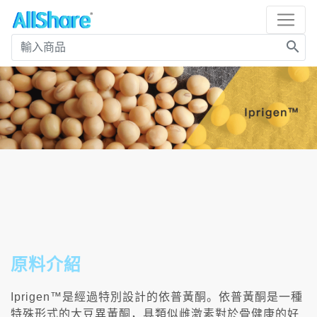
search
原料介紹
Iprigen™是經過特別設計的依普黃酮。依普黃酮是一種
特殊形式的大豆異黃酮，具類似雌激素對於骨健康的好