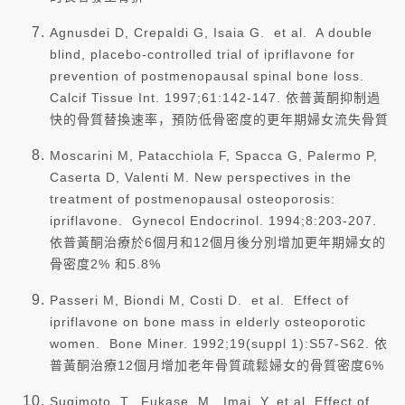
Agnusdei D, Crepaldi G, Isaia G. et al. A double
blind, placebo-controlled trial of ipriflavone for
prevention of postmenopausal spinal bone loss.
Calcif Tissue Int. 1997;61:142-147. 依普黃酮抑制過
快的骨質替換速率，預防低骨密度的更年期婦女流失骨質
Moscarini M, Patacchiola F, Spacca G, Palermo P,
Caserta D, Valenti M. New perspectives in the
treatment of postmenopausal osteoporosis:
ipriflavone. Gynecol Endocrinol. 1994;8:203-207.
依普黃酮治療於6個月和12個月後分別增加更年期婦女的
骨密度2% 和5.8%
Passeri M, Biondi M, Costi D. et al. Effect of
ipriflavone on bone mass in elderly osteoporotic
women. Bone Miner. 1992;19(suppl 1):S57-S62. 依
普黃酮治療12個月增加老年骨質疏鬆婦女的骨質密度6%
Sugimoto, T., Fukase, M., Imai, Y. et al. Effect of