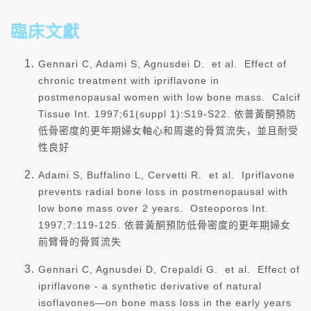
臨床文獻
Gennari C, Adami S, Agnusdei D. et al. Effect of
chronic treatment with ipriflavone in
postmenopausal women with low bone mass. Calcif
Tissue Int. 1997;61(suppl 1):S19-S22. 依普黃酮預防
低骨密度的更年期婦女軸心和周邊的骨質流失，並且耐受
性良好
Adami S, Buffalino L, Cervetti R. et al. Ipriflavone
prevents radial bone loss in postmenopausal with
low bone mass over 2 years. Osteoporos Int.
1997;7:119-125. 依普黃酮預防低骨密度的更年期婦女
前臂骨的骨質流失
Gennari C, Agnusdei D, Crepaldi G. et al. Effect of
ipriflavone - a synthetic derivative of natural
isoflavones—on bone mass loss in the early years