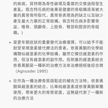
的疾病，其特徵為骨性破壞及重建的交替過程發生
紊亂。佩吉特氏病的後果是健康的骨組織逐漸被大
量的異常骨所取代，異常骨表現為鈣缺乏以及缺少
產生最大力量的正常結構。佩吉特氏病多影響骨
盆、椎骨、頭顱骨、上肢骨、臀部和脛部的骨組
織。)
是更年期症狀的重要替代治療選擇，可以給予不能
耐受常規激素替代療法的患者。依普黃酮的化學結
構類似雌激素的化學結構，雖然它模仿雌激素的作
用，但沒有雌激素的副作用。低劑量的雌激素結合
依普黃酮是一種新的治療方法來治療絕經後綜合徵
（Agnusdei 1995）
在作為一種治療骨質疏鬆症的補充方法時，依普黃
酮與雌激素的結合，比單純雌激素或依普黃酮單獨
使用，帶來更大的骨質密度，這無疑代表了一種新
的治療方法