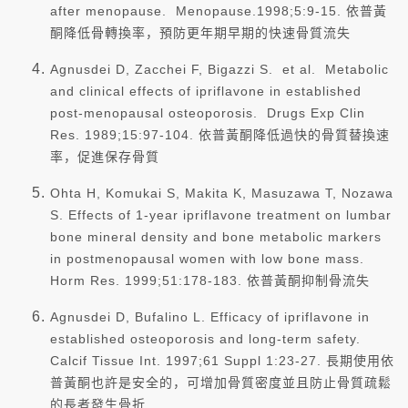
after menopause. Menopause.1998;5:9-15. 依普黃
酮降低骨轉換率，預防更年期早期的快速骨質流失
Agnusdei D, Zacchei F, Bigazzi S. et al. Metabolic
and clinical effects of ipriflavone in established
post-menopausal osteoporosis. Drugs Exp Clin
Res. 1989;15:97-104. 依普黃酮降低過快的骨質替換速
率，促進保存骨質
Ohta H, Komukai S, Makita K, Masuzawa T, Nozawa
S. Effects of 1-year ipriflavone treatment on lumbar
bone mineral density and bone metabolic markers
in postmenopausal women with low bone mass.
Horm Res. 1999;51:178-183. 依普黃酮抑制骨流失
Agnusdei D, Bufalino L. Efficacy of ipriflavone in
established osteoporosis and long-term safety.
Calcif Tissue Int. 1997;61 Suppl 1:23-27. 長期使用依
普黃酮也許是安全的，可增加骨質密度並且防止骨質疏鬆
的長者發生骨折