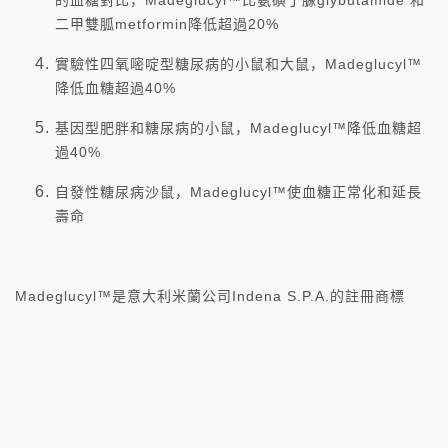
的血糖對比，Madeglucyl™比氨磺丁脲glybutamide 和
二甲雙胍metformin降低超過20%
實驗性四氧嘧啶型糖尿病的小鼠和大鼠，Madeglucyl™
降低血糖超過40%
基因型肥胖和糖尿病的小鼠，Madeglucyl™降低血糖超
過40%
自發性糖尿病沙鼠，Madeglucyl™使血糖正常化和延長
壽命
Madeglucyl™是意大利米蘭公司Indena S.P.A.的註冊商標