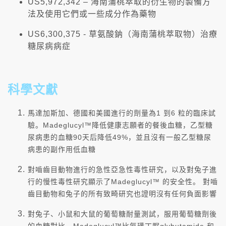
US5,972,342 – 海南蒲桃萃取的衍生物的製備方
法及使用它們或一些成分作為藥物
US6,300,375 - 草氨酸鈉（海南蒲桃萃取物）治療
糖尿病病症
科學文獻
馬達加斯加、德國和美國進行的劑量為1 到6 粒的臨床試
驗。Madeglucyl™降低健康志願者的餐後血糖，乙型糖
尿病患的血糖90天后降低49%，並且沒有一般乙型糖尿
病患的副作用低血糖
對嚙齒目動物進行的急性亞急性毒性研究，以及對兔子進
行的慢性毒性研究顯示了Madeglucyl™ 的安全性。 對嚙
齒目動物和兔子的所有致畸研究也證明沒有任何負面影響
對兔子、小鼠和大鼠的葡萄糖耐量測試，服用葡萄糖劑後