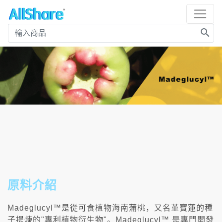
search
原料介紹
Madeglucyl™是從可食植物海南蒲桃，又名堇寶蓮的種
子提煉的"專利植物衍生物"。Madeglucyl™ 是專門開發