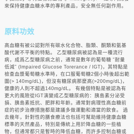
來保持健康血糖水準的專利產品，安全無任何副作用。
原料功效
高血糖有被公認對所有碳水化合物、脂類、酮類和氨基
酸代謝不平衡的特點。 乙型糖尿病被認為是一種流行
病，成爲乙型糖尿病之前，通常是數年的葡萄糖 "耐量
低減" (Impaired Glucose Torerance / IGT)，其特點是
檢查血漿葡萄糖水準時，在口服葡萄糖2個小時後超出範
圍(> 140mg/dL)，但沒有糖尿病那麼高(>200mg/dL)，
健康的人則不超過140mg/dL。 有幾個特點是被認為有
更大的風險從IGT演變成乙型糖尿病的：胰島素分泌受
損、胰島素抵抗、肥胖和年齡。通常對病理性高血糖前
症的初步治療措施都是建議多做運動和適當的飲食。 過
去幾年，針對性的膳食療法也包括可幫助維持健康血糖
標準的天然產品，特別是傳統上用於降血糖的一些植
物，但通常都只是暫時的降低血糖，而許多控制血糖或