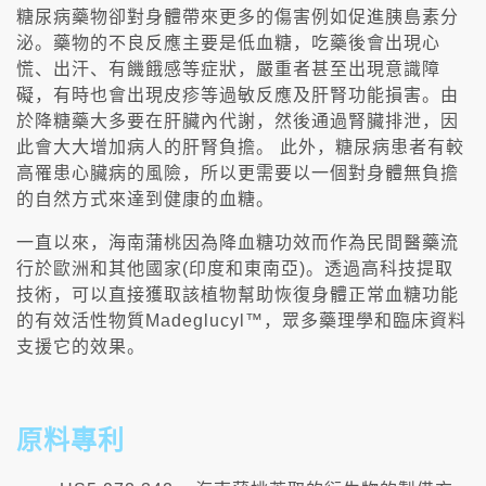
糖尿病藥物卻對身體帶來更多的傷害例如促進胰島素分
泌。藥物的不良反應主要是低血糖，吃藥後會出現心
慌、出汗、有饑餓感等症狀，嚴重者甚至出現意識障
礙，有時也會出現皮疹等過敏反應及肝腎功能損害。由
於降糖藥大多要在肝臟內代謝，然後通過腎臟排泄，因
此會大大增加病人的肝腎負擔。 此外，糖尿病患者有較
高罹患心臟病的風險，所以更需要以一個對身體無負擔
的自然方式來達到健康的血糖。
一直以來，海南蒲桃因為降血糖功效而作為民間醫藥流
行於歐洲和其他國家(印度和東南亞)。透過高科技提取
技術，可以直接獲取該植物幫助恢復身體正常血糖功能
的有效活性物質Madeglucyl™，眾多藥理學和臨床資料
支援它的效果。
原料專利