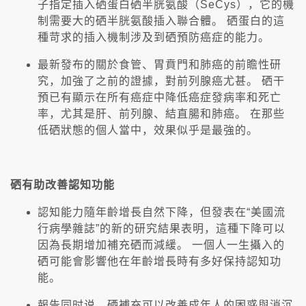
子指定插入硒蛋白硒半胱氨酸（SeCys），它的機
制需要大的硒半胱氨酸插入聯合體。 硒蛋白的這
種苛求的插入機制涉及到硒預防癌症的能力。
最新發布的關於食管、胃賁門和肺癌的前瞻性研
究，加強了之前的證據，對前列腺癌尤甚。 硒干
預已有顯示在所有癌症中降低癌症發病率和死亡
率，尤其是肝、前列腺、結直腸和肺癌。 在那些
低硒狀態的個人當中，效果似乎是最強的。
硒有助改善認知功能
認知能力隨年齡增長自然下降，但發表在“美國流
行病學雜誌”的新的研究結果表明，這種下降可以
因為長期增加補充硒而減緩。 一個人一生攝入的
硒可能會影響他在年齡增長時有多好保持認知功
能。
報告同时说，硒補充可以改善成年人的困惑與消沉