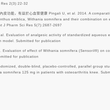
a Res 2(3):22-32
益於心血管健康 Pingali U, et al. 2014. A comparative study
anthus emblica, Withania somnifera and their combination on 
 Int J Pharm Sci Res 5(7):2687-2697
aluation of analgesic activity of standardized aqueous ext
 model. Submitted for publication
ation of effect of Withania somnifera (Sensoril®) on cold
mitted for publication
ed, double-blind, placebo-controlled, parallel group study t
somnifera 125 mg in patients with osteoarthritis knee. Submi