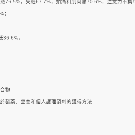
易怒76.5%，失眠67.7%，頭痛和肌肉痛70.6%，注意力不集中
2%；
36.6%，
組合物
，及其用於製藥、營養和個人護理製劑的獲得方法