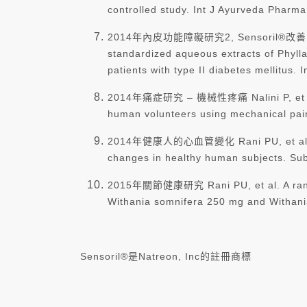
controlled study. Int J Ayurveda Pharm
2014年內皮功能障礙研究2, Sensoril®改善內皮功能，有
standardized aqueous extracts of Phyll
patients with type II diabetes mellitus.
2014年痛症研究 – 機械性疼痛 Nalini P, et al. Ev
human volunteers using mechanical pain
2014年健康人的心血管變化 Rani PU, et al. Evalu
changes in healthy human subjects. Sub
2015年關節健康研究 Rani PU, et al. A randomiz
Withania somnifera 250 mg and Withania 
Sensoril®是Natreon, Inc的註冊商標