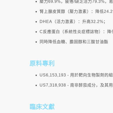
壓力69.9%，疲倦/缺乏活力79.3%，
腎上腺皮質醇（壓力激素）：降低24.
DHEA（活力激素）：升高32.2%；
C反應蛋白（系統性炎症標誌物）：降低
同時降低血糖、膽固醇和三酸甘油酯
原料專利
US6,153,193 - 用於靶向生物製劑的
US7,318,938 - 南非醉茄成分
臨床文獻