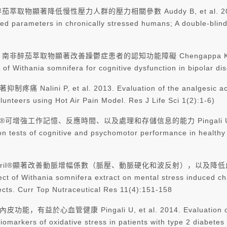
著降低慢性壓力人群的壓力相關參數 Auddy B, et al. 2008. A sta
lated parameters in chronically stressed humans; A double-bli
茄萃取物顯著改善躁鬱症患者的認知功能障礙 Chengappa KNR, et al.
t of Withania somnifera for cognitive dysfunction in bipolar d
lini P, et al. 2013. Evaluation of the analgesic activi
unteers using Hot Air Pain Model. Res J Life Sci 1(2):1-6)
強工作記憶、反應時間、以及處理和存儲信息的能力 Pingali U, et al. 20
on tests of cognitive and psychomotor performance in healt
soril®顯著改善動脈增幅係數（脈壓、動脈硬化和波反射），以及
ct of Withania somnifera extract on mental stress induced c
jects. Curr Top Nutraceutical Res 11(4):151-158
有益於心血管健康 Pingali U, et al. 2014. Evaluation of a hi
iomarkers of oxidative stress in patients with type 2 diabetes