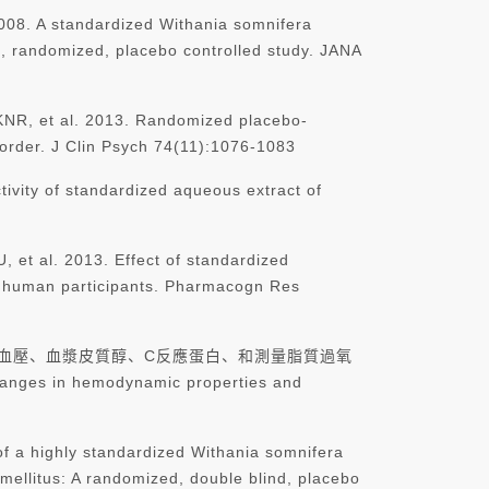
ndardized Withania somnifera
nd, randomized, placebo controlled study. JANA
 2013. Randomized placebo-
isorder. J Clin Psych 74(11):1076-1083
ty of standardized aqueous extract of
13. Effect of standardized
hy human participants. Pharmacogn Res
降低血壓、血漿皮質醇、C反應蛋白、和測量脂質過氧
hanges in hemodynamic properties and
ghly standardized Withania somnifera
 mellitus: A randomized, double blind, placebo