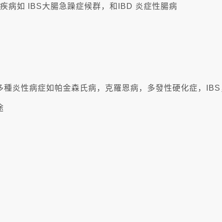
如 IBS大腸急躁症候群，和IBD 炎症性腸病
及其用於治療多種炎性病症如帕金森氏病，克羅恩病，多發性硬化症，I
途