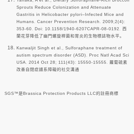
Yanaka, A et al., Dietary Sulforaphane-Rich Broccoli
Sprouts Reduce Colonization and Attenuate
Gastritis in Helicobacter pylori–Infected Mice and
Humans. Cancer Prevention Research. 2009;2(4):
353-60. Doi: 10.1158/1940-6207CAPR-08-0192. 西
蘭花芽降低了幽門螺旋桿菌和胃炎的生物標誌物水平。
Kanwaljit Singh et al., Sulforaphane treatment of
autism spectrum disorder (ASD). Proc Natl Acad Sci
USA. 2014 Oct 28; 111(43): 15550-15555. 蘿蔔硫素
改善自閉症譜系障礙的社交溝通
SGS™是Brassica Protection Products LLC的註冊商標