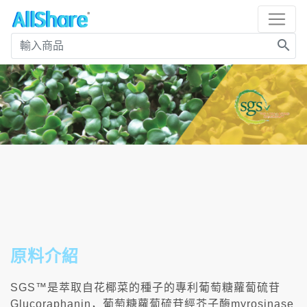
search
原料介紹
SGS™是萃取自花椰菜的種子的專利葡萄糖蘿蔔硫苷
Glucoraphanin，葡萄糖蘿蔔硫苷經芥子酶myrosinase