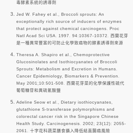
毒酵素系統的誘導劑
Jed W. Fahey et al., Broccoli sprouts: An
exceptionally rich source of inducers of enzymes
that protect against chemical carcinogens. Proc
Natl Acad Sci USA. 1997. 94:10367-10372. 西蘭花芽
是一種異常豐富的可防止化學致癌物的酵素誘導劑來源
Theresa A. Shapiro et al., Chemoprotective
Glucosinolates and Isothiocyanates of Broccoli
Sprouts: Metabolism and Excretion in Humans.
Cancer Epidemiology, Biomarkers & Prevention.
May 2001;10:501-508. 西蘭花芽菜的化學保護性硫代
葡萄糖苷和異硫氰酸鹽
Adeline Seow et al., Dietary isothiocyanates,
glutathione S-transferase polymorphisms and
colorectal cancer risk in the Singapore Chinese
Health Study. Carcinogenesis. 2002; 23(12): 2055-
2061. 十字花科蔬菜膳食攝入降低結直腸癌風險