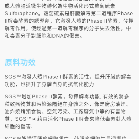
或人體腸道微生物轉化為生物活化形式蘿蔔硫素
Sulforaphane。蘿蔔硫素是肝臟解毒第二道程序Phase
II解毒酵素的誘導劑，它激發人體的Phase II酵素，發揮
解毒作用，使經過第一道解毒程序的分子失去活性，中
和毒素分子對細胞和DNA的傷害。
原料功效
SGS™激發人體Phase II酵素的活性，提升肝臟的解毒
功能，也提升了身體自身的抗氧化能力
SGS™增加Phase II酵素，發揮解毒功能, 有效的將多
種致癌物質和污染源隔絕在身體之外，像是廚房油煙、
油炸燒烤類食物、空氣污染、工廠廢氣中等的有害物
質，SGS™可藉由活化Phase II酵素來降低毒素對人體
細胞的傷害.
SGS™能誘導腫瘤細胞凋亡，使腫瘤細胞生長週期停