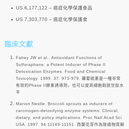
US 6,177,122 – 癌症化學保護食品
US 7,303,770 – 癌症化學保護食
臨床文獻
Fahey JW et al., Antioxidant Functions of
Sulforaphane: a Potent Inducer of Phase II
Detoxication Enzymes. Food and Chemical
Toxicology. 1999. 37: 973-979. 蘿蔔硫素是一種非常
有效的Phase II酵素誘導劑，也可以提高細胞穀胱甘肽水
平
Marion Nestle. Broccoli sprouts as inducers of
carcinogen-detoxifying enzyme systems: Clinical,
dietary, and policy implications. Proc Natl Acad Sci
USA. 1997. 94:11149-11151. 西蘭花芽作為致癌物質解