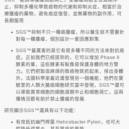
止，抑制多種化學致癌物的代謝和抑制炎症，相當於治
療腫瘤的藥物，避免癌症復發，並無藥物的副作用，可
長期服用
SGS™抑制不只一種癌腫瘤，所以醫生就不需要針
對每一種腫瘤，個別設計一套因應對策.
SGS™最厲害的是它有很多種不同的方法來對抗癌
症。正如我們已經提到的，它可以增加 Phase II
酵素的量，這些酵素有點像是保護身體的地方警
力。它們把製造麻煩的致癌物質抓起來，排出身體
外。法國科學家最近還發現另一個機能，他們在實
驗室的人類大腸癌細胞研究當中發現，SGS™還可
以導致異常細胞的細胞週期中止和細胞凋亡，這兩
種情況都有助於禁止腫瘤的發展.
研究顯示SGS™還具有以下功能：
有效抵抗幽門桿菌 Helicobacter Pylori，也可大
幅降低得胃炎，甚至胃癌的風險.