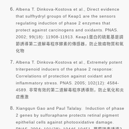
Albena T. Dinkova-Kostova et al., Direct evidence
that sulfhydryl groups of Keap1 are the sensors
regulating induction of phase 2 enzymes that
protect against carcinogens and oxidants. PNAS.
2002; 99(18): 11908-11913. Keap1蛋白的硫氰基是調
節誘導第二道解毒程序酵素的傳感器，防止致癌物質和氧
化物
Albena T. Dinkova-Kostova et al., Extremely potent
triterpenoid inducers of the phase 2 response:
Correlations of protection against oxidant and
inflammatory stress. PNAS. 2005; 102(12): 4584-
4589. 非常有效的第二道解毒程序誘導劑，防止氧化和炎
症應激
Xiangqun Gao and Paul Talalay. Induction of phase
2 genes by sulforaphane protects retinal pigment
epithelial cells against photooxidative damage.