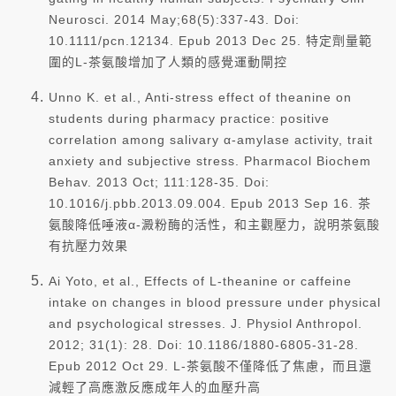
Neurosci. 2014 May;68(5):337-43. Doi:
10.1111/pcn.12134. Epub 2013 Dec 25. 特定劑量範
圍的L-茶氨酸增加了人類的感覺運動閘控
Unno K. et al., Anti-stress effect of theanine on
students during pharmacy practice: positive
correlation among salivary α-amylase activity, trait
anxiety and subjective stress. Pharmacol Biochem
Behav. 2013 Oct; 111:128-35. Doi:
10.1016/j.pbb.2013.09.004. Epub 2013 Sep 16. 茶
氨酸降低唾液α-澱粉酶的活性，和主觀壓力，說明茶氨酸
有抗壓力效果
Ai Yoto, et al., Effects of L-theanine or caffeine
intake on changes in blood pressure under physical
and psychological stresses. J. Physiol Anthropol.
2012; 31(1): 28. Doi: 10.1186/1880-6805-31-28.
Epub 2012 Oct 29. L-茶氨酸不僅降低了焦慮，而且還
減輕了高應激反應成年人的血壓升高