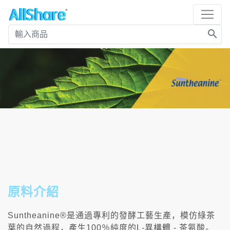
search
原料介紹
Suntheanine®是通過專利的發酵工藝生產，模仿綠茶
葉的自然過程，產生100％純度的L-異構體 - 茶氨酸。