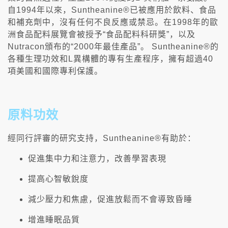
自1994年以來，Suntheanine®已被應用於飲料、食品
和補充劑中，沒有任何不良反應或禁忌。在1998年的歐
洲食品配料展覽會被授予“食品配料科研獎”，以及
Nutracon頒布的“2000年最佳產品”。 Suntheanine®的
各種生理功效和L異構體的專有生產程序，擁有超過40
項美國和國際專利保護。
原料功效
經同行評審的研究支持，Suntheanine®有助於：
促進集中力和注意力，改善學習表現
提高心智敏銳度
減少壓力和焦慮，促進放鬆而不會導致昏睡
增進睡眠品質