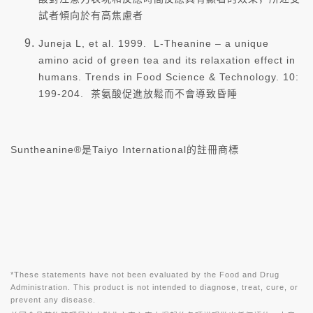
試者傾向於有高焦慮者
Juneja L, et al. 1999. L-Theanine – a unique
amino acid of green tea and its relaxation effect in
humans. Trends in Food Science & Technology. 10:
199-204. 茶氨酸促進放鬆而不會導致昏睡
Suntheanine®是Taiyo International的註冊商標
*These statements have not been evaluated by the Food and Drug
Administration. This product is not intended to diagnose, treat, cure, or
prevent any disease.