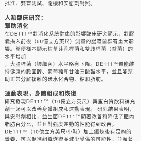
批准、雙盲測試、隨機和安慰劑對照。
人類臨床研究：
幫助消化
DE111
在
™
對消化系統健康的影響臨床研究顯示，對膠
50
囊攝入前後（
億立方英尺）測量的腸道菌群有重大影
響。糞便樣本顯示枯草芽孢桿菌和雙歧桿菌（益菌）的
水平增加
DE111
，大腸桿菌（壞細菌）水平略有下降。
™
還能維
持健康的膽固醇、葡萄糖和甘油三酸酯水平，並且能幫
助正常分解複雜的碳水化合物、糖和脂肪。
運動表現，身體組成和恢復
DE111
10
研究發現
™
（
億立方英尺）與蛋白質飲料補充
劑一起可以改善身體組成和運動表現。
研究結果表明，
DE111
與安慰劑相比，益生菌
™
顯著改善和降低了體內
脂肪百分比，並且對強度運動的性能得到改善。
DE111
10
/
™
（
億立方英尺
小時）加上鍛煉後有足夠的
營養，可以促進組織恢復並減少受傷的可能性，並顯著