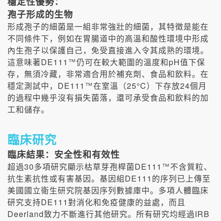
穩定性優勢：
孢子形成的生物
形成孢子的細菌是一組非常強壯的細菌，其特徵是能在
不同條件下，例如在胃腸道中的高溫和酸性環境中形成
內生孢子以保護自己，免受直接進入令其成熟的環境。
DE111
pH
這意味著
™
仍可在較大範圍的溫度和
值下保
存，無須冷藏，非常適合用於補充劑、食品和飲料。在
DE111
25°C
24
穩定測試中，
™
在室溫（
）下存放
個月
的過程中幾乎沒有損失菌落，還可承受食品和飲料的加
工和儲存。
臨床研究
臨床結果：安全性和有效性
30
DE111
超過
多項研究顯示枯草芽孢桿菌
™
不含質粒、
DE111
抗生素抗性或有害基因。基因組
的序列已上傳至
美國國立衛生研究院基因序列數據庫中。多項人體臨床
DE111
研究支持
對消化和免疫健康的益處，而且
Deerland
IRB
致力不斷進行其他研究。所有研究均經過