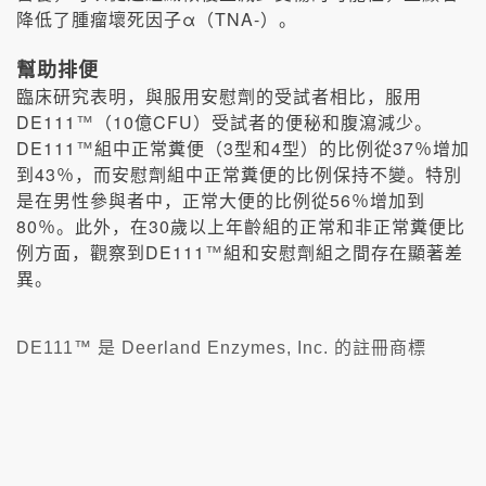
α
TNA-
降低了腫瘤壞死因子
（
）。
幫助排便
臨床研究表明，與服用安慰劑的受試者相比，服用
DE111
10
CFU
™
（
億
）受試者的便秘和腹瀉減少。
DE111
3
4
37
™
組中正常糞便（
型和
型）的比例從
％增加
43
到
％，而安慰劑組中正常糞便的比例保持不變。特別
56
是在男性參與者中，正常大便的比例從
％增加到
80
30
％。此外，在
歲以上年齡組的正常和非正常糞便比
DE111
例方面，觀察到
™
組和安慰劑組之間存在顯著差
異。
DE111™ 是 Deerland Enzymes, Inc. 的註冊商標