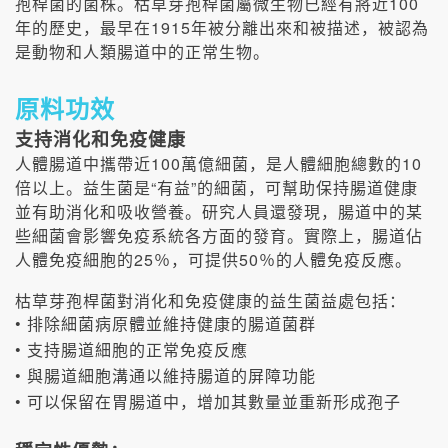
100
孢桿菌的菌株。枯草芽孢桿菌屬微生物已經有將近
1915
年的歷史，最早在
年被分離出來和被描述，被認為
是動物和人類腸道中的正常生物。
原料功效
支持消化和免疫健康
100
10
人體腸道中攜帶近
萬億細菌，是人體細胞總數的
“
”
倍以上。益生菌是
有益
的細菌，可幫助保持腸道健康
並有助消化和吸收營養。研究人員還發現，腸道中的某
些細菌會影響免疫系統各方面的發育。實際上，腸道佔
25
50
人體免疫細胞的
％，可提供
％的人體免疫反應。
枯草芽孢桿菌對消化和免疫健康的益生菌益處包括：
•
排除細菌病原體並維持健康的腸道菌群
•
支持腸道細胞的正常免疫反應
•
與腸道細胞溝通以維持腸道的屏障功能
•
可以保留在胃腸道中，增加其數量並重新形成孢子