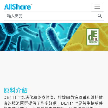
search
原料介紹
DE111
™
為消化和免疫健康、排擠細菌病原體和維持健
DE111
康的腸道菌群提供了許多好處。
™
是益生枯草芽