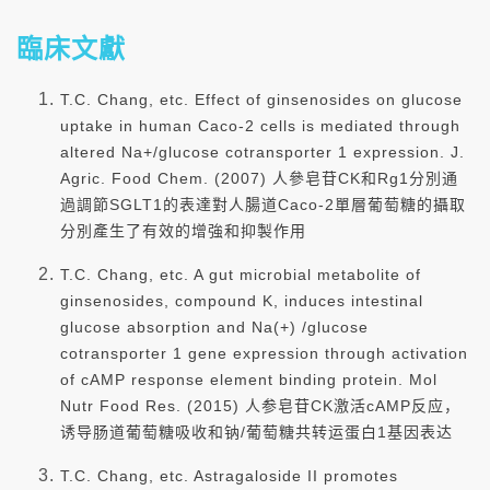
臨床文獻
T.C. Chang, etc. Effect of ginsenosides on glucose
uptake in human Caco-2 cells is mediated through
altered Na+/glucose cotransporter 1 expression. J.
Agric. Food Chem. (2007) 人參皂苷CK和Rg1分別通
過調節SGLT1的表達對人腸道Caco-2單層葡萄糖的攝取
分別產生了有效的增強和抑製作用
T.C. Chang, etc. A gut microbial metabolite of
ginsenosides, compound K, induces intestinal
glucose absorption and Na(+) /glucose
cotransporter 1 gene expression through activation
of cAMP response element binding protein. Mol
Nutr Food Res. (2015) 人参皂苷CK激活cAMP反应，
诱导肠道葡萄糖吸收和钠/葡萄糖共转运蛋白1基因表达
T.C. Chang, etc. Astragaloside II promotes