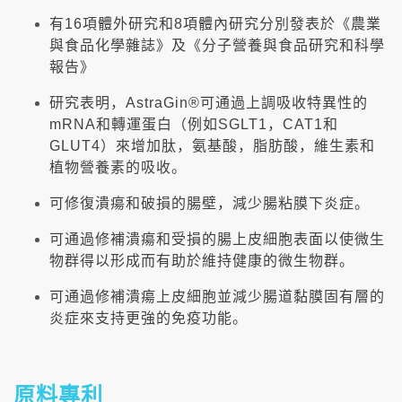
有16項體外研究和8項體內研究分別發表於《農業
與食品化學雜誌》及《分子營養與食品研究和科學
報告》
研究表明，AstraGin®可通過上調吸收特異性的
mRNA和轉運蛋白（例如SGLT1，CAT1和
GLUT4）來增加肽，氨基酸，脂肪酸，維生素和
植物營養素的吸收。
可修復潰瘍和破損的腸壁，減少腸粘膜下炎症。
可通過修補潰瘍和受損的腸上皮細胞表面以使微生
物群得以形成而有助於維持健康的微生物群。
可通過修補潰瘍上皮細胞並減少腸道黏膜固有層的
炎症來支持更強的免疫功能。
原料專利