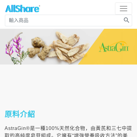
search
原料介紹
AstraGin®是一種100%天然化合物，由黃芪和三七中提
取的高純度皂苷組成。它擁有“增強營養吸收方法”的美