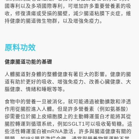
國專利以及多項國際專利，可增加許多重要營養素的吸
收，修復潰瘍或受損的腸壁，減少腸道粘膜下炎症，維
持健康的腸道微生物群，以及增強免疫力。
原料功效
健康腸道功能的基礎
人體腸道對身體的整體健康有著巨大的影響。健康的腸
道有助於更好的吸收、增強免疫力、改善心臟健康、大
腦健康、情緒和睡眠等等。
食物中的營養一旦被消化，就可能通過被動擴散和滲透
作用從腸腔進入人體。但是許多營養素（例如氨基酸）
卻需要位於腸上皮細胞膜上的主動轉運蛋白才能將其從
腸腔轉運到循環系統，例如SGLT1可以吸收葡萄糖。這
些活性轉運蛋白被mRNA激活，許多與腸道健康有關的
問題，如IBS腸易激綜合徵，通常與營養物質運輸不當