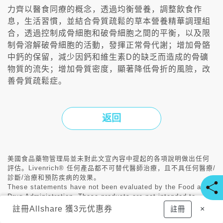
力齊以醫食同療的概念，透過均衡營養，調整飲食作
息，生活習慣，並結合骨質疏鬆的草本營養精華調理組
合，透過控制成骨細胞和破骨細胞之間的平衡，以及限
制骨溶解破骨細胞的活動，發揮正常骨代謝；增加骨骼
中鈣的保留，減少因鈣和維生素D的缺乏而造成的骨礦
物質的流失；增加骨質密度，顯著降低骨折的風險，改
善骨質疏鬆症。
返回
美國食品藥物管理局並未對此文宣內容中提起的各項說明做出任何
評估。Livenrich® 任何產品都不可替代醫師治療，且不具任何醫療/
診斷/治療和預防疾病的效果。
These statements have not been evaluated by the Food and
Drug Administration. These products are not intended to
diagnose, treat, cure, or prevent any disease.
註冊
Allshare 獲3元优惠券
×
註冊