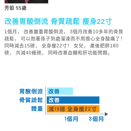
芳姐 55歲
改善胃酸倒流 骨質疏鬆 瘦身22寸
1個月， 改善嚴重胃酸倒流， 3個月改善10多年的骨質
疏鬆， 可以抱著孫子到處溜達而不用擔心全身酸痛了！
同時減去15磅， 全身瘦22寸！ 女兒， 產後肥胖180
磅， 共減40幾磅， 同時改善血糖和肝功能問題。