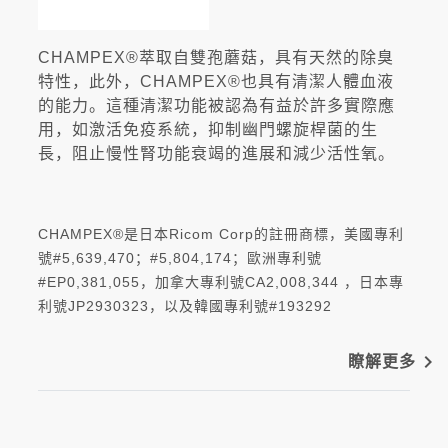
CHAMPEX®萃取自雙孢蘑菇，具有天然的除臭
特性，此外，CHAMPEX®也具有清潔人體血液
的能力。這種清潔功能被認為有益於許多實際應
用，如激活免疫系統，抑制幽門螺旋桿菌的生
長，阻止慢性腎功能衰竭的進展和減少活性氧。
CHAMPEX®是日本Ricom Corp的註冊商標，美國專利
號#5,639,470；#5,804,174；歐洲專利號
#EP0,381,055，加拿大專利號CA2,008,344 ，日本專
利號JP2930323，以及韓國專利號#193292
navigate_next
瞭解更多