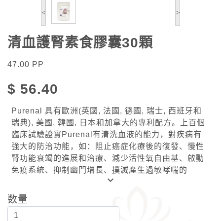
<
>
清血護腎素食膠囊30顆
47.00
PP
$
56.40
Purenal 具有歐洲(英國, 法國, 德國, 瑞士, 西班牙和
瑞典), 美國, 韓國, 日本和加拿大的專利配方。上百個
臨床試驗證實Purenal有清洗血液的能力，對疾病有
強大的防治功能，如：阻止癌症化療後的復發、慢性
腎功能衰竭的進展和治療、減少活性氧自由基、啟動
免疫系統、抑制幽門增長、撲滅產生過敏哮喘的
keyboard_arrow_down
leucotriene、除滅痛風、高尿酸，並有效清除口臭、
糞便的惡臭等。
数量