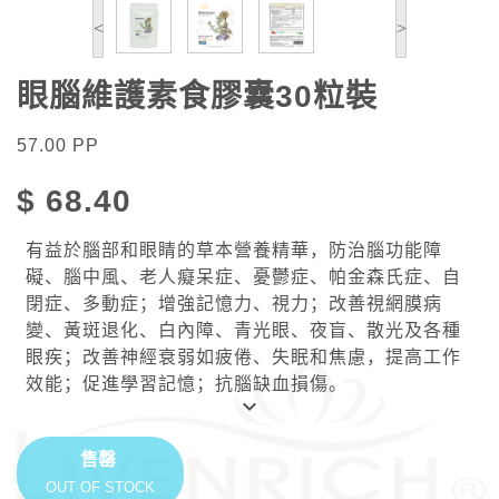
<
>
眼腦維護素食膠囊30粒裝
57.00
PP
$
68.40
有益於腦部和眼睛的草本營養精華，防治腦功能障
礙、腦中風、老人癡呆症、憂鬱症、帕金森氏症、自
閉症、多動症；增強記憶力、視力；改善視網膜病
變、黃斑退化、白內障、青光眼、夜盲、散光及各種
眼疾；改善神經衰弱如疲倦、失眠和焦慮，提高工作
效能；促進學習記憶；抗腦缺血損傷。
keyboard_arrow_down
售罄
OUT OF STOCK