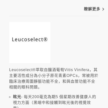
navigate_next
瞭解更多
Leucoselect®萃取自釀酒葡萄Vitis Vinifera，其
主要活性成分為小分子原花青素OPCs，常被用於
臨床治療周圍靜脈功能不全，和與血管功能不全
相關的眼科問題。
眩光
- 每天200毫克為期5 個星期改善健康人的
視力方面（黑暗中和接觸到眩光後的視覺效