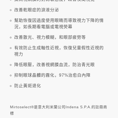
改善乾眼症的淚液分泌
幫助恢復因過度使用眼睛而導致視力下降的情
況，如長期看電腦或電視熒幕
改善散光、視力模糊，和眼部疲勞等
有效防止生成軸性近視，恢復兒童假性近視的
視力
降低眼壓，改善視網膜血流，防治青光眼
抑制眼球晶體的霧化，97%治愈白內障
防止黃斑退化
Mirtoselect®是意大利米蘭公司Indena S.P.A.的註冊商
標