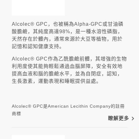
Alcolec® GPC，也被稱為Alpha-GPC或甘油磷
酸膽鹼，其純度高達98%，是一種水溶性磷脂，
天然存在於體內，通常來源於大豆等植物，用於
記憶和認知健康支持。
Alcolec® GPC作為乙酰膽鹼前體，其增強的生物
利用度使其能夠輕鬆通過血腦屏障，安全有效地
提高血液和腦的膽鹼水平，並為自閉症，認知，
生長激素，運動表現和睡眠提供益處。
Alcolec® GPC是American Lecithin Company的註冊
商標
navigate_next
瞭解更多