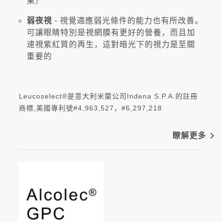
果）
弱夜視
- 視覺適應弱光條件的能力也有所改善。
可讓眼睛特別是視網膜有更好的營養，而且加
速視紫紅質的再生，這對暗光下的視力是至關
重要的
Leucoselect®是意大利米蘭公司Indena S.P.A.的註冊
商標,美國專利號#4,963,527，#6,297,218
navigate_next
瞭解更多