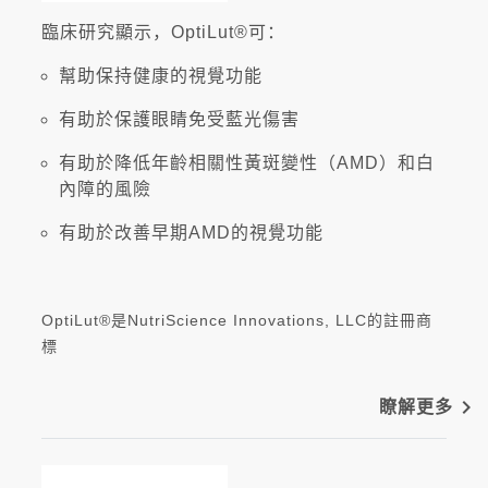
臨床研究顯示，OptiLut®可：
幫助保持健康的視覺功能
有助於保護眼睛免受藍光傷害
有助於降低年齡相關性黃斑變性（AMD）和白
內障的風險
有助於改善早期AMD的視覺功能
OptiLut®是NutriScience Innovations, LLC的註冊商
標
navigate_next
瞭解更多