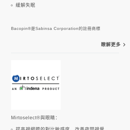
緩解失眠
Bacopin®是Sabinsa Corporation的註冊商標
navigate_next
瞭解更多
Mirtoselect®與眼睛：
提高視網膜的對比敏感度，改善夜間視覺