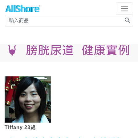
search
Tiffany 23歲