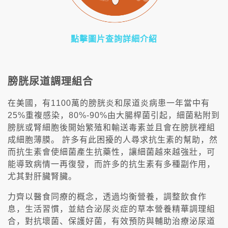
點擊圖片查詢詳細介紹
膀胱尿道調理組合
在美國，有1100萬的膀胱炎和尿道炎病患一年當中有
25%重複感染，80%-90%由大腸桿菌引起，細菌粘附到
膀胱或腎細胞後開始繁殖和輸送毒素並且會在膀胱裡組
成細胞薄膜。 許多有此困擾的人尋求抗生素的幫助，然
而抗生素會使細菌產生抗藥性，讓細菌越來越強壯，可
能導致病情一再復發，而許多的抗生素有多種副作用，
尤其對肝臟腎臟。
力齊以醫食同療的概念，透過均衡營養，調整飲食作
息，生活習慣，並結合泌尿炎症的草本營養精華調理組
合，對抗壞菌、保護好菌，有效預防與輔助治療泌尿道