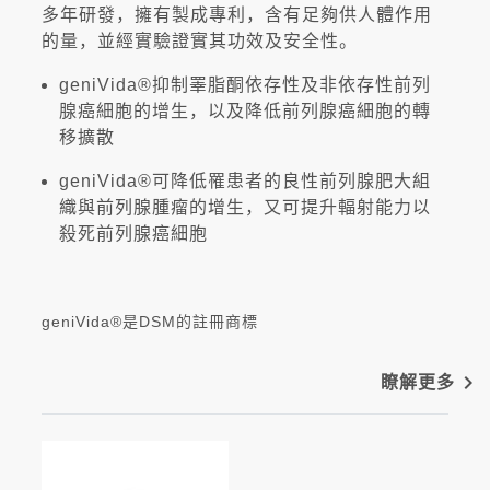
多年研發，擁有製成專利，含有足夠供人體作用
的量，並經實驗證實其功效及安全性。
geniVida®抑制睪脂酮依存性及非依存性前列
腺癌細胞的增生，以及降低前列腺癌細胞的轉
移擴散
geniVida®可降低罹患者的良性前列腺肥大組
織與前列腺腫瘤的增生，又可提升輻射能力以
殺死前列腺癌細胞
geniVida®是DSM的註冊商標
navigate_next
瞭解更多