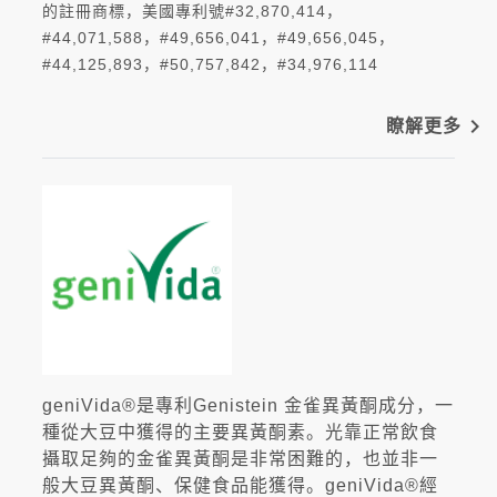
的註冊商標，美國專利號#32,870,414，
#44,071,588，#49,656,041，#49,656,045，
#44,125,893，#50,757,842，#34,976,114
navigate_next
瞭解更多
geniVida®是專利Genistein 金雀異黃酮成分，一
種從大豆中獲得的主要異黃酮素。光靠正常飲食
攝取足夠的金雀異黃酮是非常困難的，也並非一
般大豆異黃酮、保健食品能獲得。geniVida®經