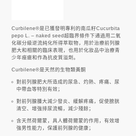
Curbilene®是已獲發明專利的南瓜籽Cucurbita
pepo L. – naked seed超臨界條件下通過用二氧
化碳分級逆流純化所得萃取物，用於治療前列腺
肥大和相關的臨床表現，也用於化妝品中治療青
少年痤瘡和作為抗皮質溢劑。
Curbilene®是天然的生物類黃酮
對前列腺肥大所造成的尿急、灼熱、疼痛、尿
中帶血等特別有效；
對前列腺腫大減少發炎、緩解疼痛，促使膀胱
清空、增強排尿流暢，減少殘餘；
含天然荷爾蒙，具人體荷爾蒙的作用，有效增
強男性能力，保護前列腺的健康；