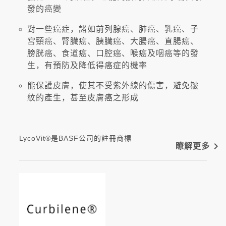
發的癌變
對一些癌症，諸如前列腺癌、肺癌、乳癌、子
宮頸癌、腎臟癌、胰臟癌、大腸癌、直腸癌、
膀胱癌、食道癌、口腔癌、喉癌及咽癌等的發
生，有預防及降低得癌症的機率
能保護皮膚，使其不受紫外線的傷害，避免皺
紋的產生，甚至皮膚癌之形成
LycoVit®是BASF公司的註冊商標
navigate_next
瞭解更多