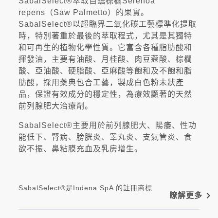
SabalSelect®萃取自鋸棕櫚Serenoa
repens（Saw Palmetto）的果實。
SabalSelect®以超臨界二氧化碳工藝標準化提取
時，特別著重於最後的萃取程式，尤其是其獨特
和可再生的植物化學性質。它富含各種脂肪酸和
揮發油，主要有油酸、月桂酸、肉豆蔻酸、棕櫚
酸、亞油酸、硬脂酸、亞麻酸等飽和及不飽和脂
肪酸，採用藥典包合工藝，製成白色粉末狀產
品，保證有效成分的穩定性，為療效顯著的天然
前列腺肥大治療劑。
SabalSelect®主要用於前列腺肥大、陽痿、性功
能低下、腎病、膀胱炎、睾丸炎、支氣管炎、食
欲不振、鼻粘膜充血及乳房增生。
SabalSelect®是Indena SpA 的註冊商標
navigate_next
瞭解更多