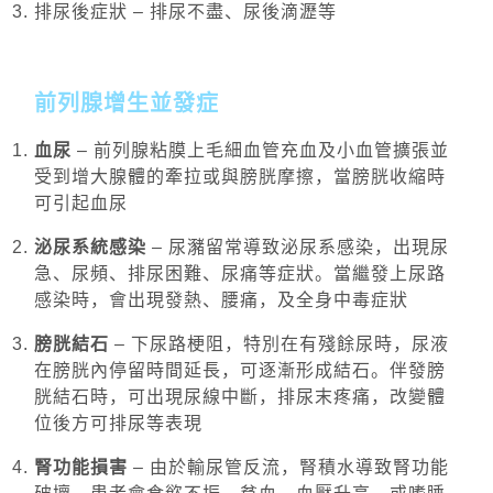
排尿後症狀 – 排尿不盡、尿後滴瀝等
前列腺增生並發症
血尿
– 前列腺粘膜上毛細血管充血及小血管擴張並
受到增大腺體的牽拉或與膀胱摩擦，當膀胱收縮時
可引起血尿
泌尿系統感染
– 尿瀦留常導致泌尿系感染，出現尿
急、尿頻、排尿困難、尿痛等症狀。當繼發上尿路
感染時，會出現發熱、腰痛，及全身中毒症狀
膀胱結石
– 下尿路梗阻，特別在有殘餘尿時，尿液
在膀胱內停留時間延長，可逐漸形成結石。伴發膀
胱結石時，可出現尿線中斷，排尿末疼痛，改變體
位後方可排尿等表現
腎功能損害
– 由於輸尿管反流，腎積水導致腎功能