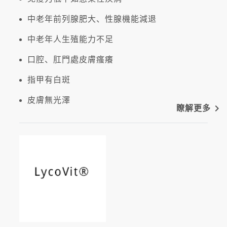
中老年前列腺肥大、性腺機能減退
中老年人生殖能力不足
口腔、肛門處皮膚瘙癢
指甲有白斑
皮膚無光澤
navigate_next
瞭解更多