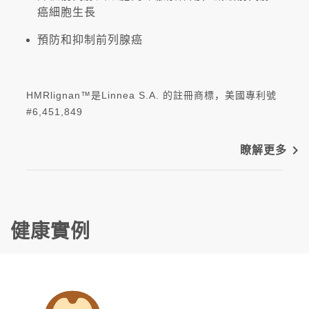
癌細胞生長
預防和抑制前列腺癌
HMRlignan™是Linnea S.A. 的註冊商標，美國專利號
#6,451,849
navigate_next
瞭解更多
健康實例