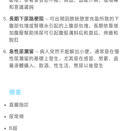
破壞，患者會食慾不振、貧血、血壓升高，或嗜睡
和意識遲鈍
長期下尿路梗阻
– 可出現因膀胱憩室充盈所致的下
腹部包塊或腎積水引起的上腹部包塊，長期依靠增
加腹壓幫助排尿可引起腹股溝斜疝和直疝、痔瘡和
脫肛
急性尿瀦留
– 病人突然不能解出小便，通常是在慢
性尿瀦留的基礎上發生，尤其是在感冒、勞累、過
量液體攝入、飲酒、性生活、憋尿以後發生
檢查
直腸指診
尿常規
B超