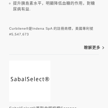
提升胰島素水平，明顯降低血糖的作用，對糖
尿病有益.
Curbilene®是Indena SpA 的註冊商標，美國專利號
#5,547,673
navigate_next
瞭解更多