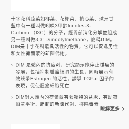
十字花科蔬菜如椰菜、花椰菜、捲心菜、球牙甘
藍中有一種叫做吲哚3甲醇Indoles-3-
Carbinol（I3C）的分子，經胃部消化分解並組成
另一種叫做3,3'-Diindolylmethane，簡稱DIM。
DIM是十字花科最具活性的物質，它可以促進男性
和女性荷爾蒙的新陳代謝。
DIM 是體內的抗癌劑，研究顯示能停止腫瘤的
發展，包括抑制腫瘤細胞的生長，同時展示有
效競爭Estrogen 的活性，誘導 TGF-α 因子的
表現，促使腫瘤細胞死亡.
DIM對人體內的荷爾蒙有著獨特的益處，有助荷
爾蒙平衡、脂肪的新陳代謝、排除毒素
navigate_next
瞭解更多