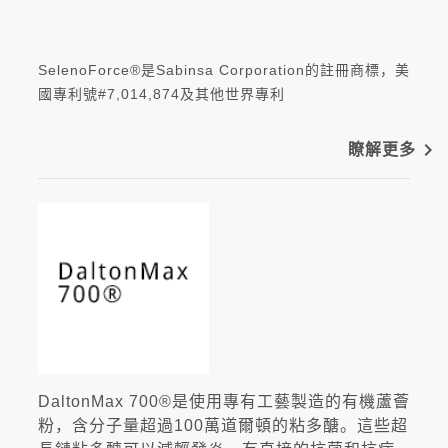
SelenoForce®是Sabinsa Corporation的註冊商標，美
國專利號#7,014,874及其他世界專利
navigate_next
瞭解更多
DaltonMax 700®是使用專有工藝製造的有機蘆薈
粉，含分子量超過100萬道爾頓的粘多醣。這些超