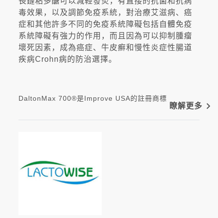
長鏈粘多醣可以減輕發炎，有直接的抗菌和抗病
毒效果，以及調節免疫系統，對治療艾滋病、癌
症和其他許多不同的免疫系統障礙包括自體免疫
系統障礙有強力的作用，而且因為可以抑制腫瘤
壞死因素，成為癌症、牛皮癬和慢性炎症性腸道
疾病Crohn病的防治選擇。
DaltonMax 700®是Improve USA的註冊商標
navigate_next
瞭解更多