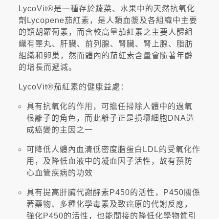
LycoVit®是一種存於蔬菜、水果中的天然抗氧化
劑Lycopene茄紅素，是人類血漿及各組織中主要
的類胡蘿蔔素，而含較高量茄紅素之主要人體組
織有睪丸、肝臟、前列腺、腎臟、腎上腺、脂肪
組織和卵巢，然而體內的茄紅素含量會隨著年齡
的增長而遞減。
LycoVit®茄紅素的健康益處：
具有抗氧化的作用，可擔任掃除人體中的過氧
根離子的角色，而此離子正是損壞細胞DNA造
成癌變的主因之一
可降低人體內血清低密度脂蛋白LDL的受氧化作
用，及降低血液中的凝血因子活性，故有預防
心血管疾病的功效
具有提高肝臟代謝酵素P450的活性，P450關係
著藥物、多種化學毒素及致癌原的代謝反應，
強化P450的活性，也能間接的降低化學物質引