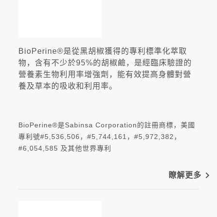
BioPerine®是從黑胡椒獲得的專利標準化萃取
物，含有不少於95%的胡椒鹼，是經臨床驗證的
營養素生物利用率增強劑，能有效提高身體對營
養及草本的吸收和利用率。
BioPerine®是Sabinsa Corporation的註冊商標，美國
專利號#5,536,506，#5,744,161，#5,972,382，
#6,054,585 及其他世界專利
navigate_next
瞭解更多