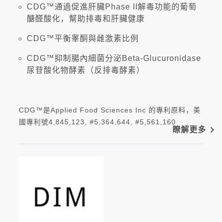
CDG™通過促進肝臟Phase II解毒功能的葡萄
醣醛酸化，幫助排毒和肝臟健康
CDG™平衡睾酮與雌激素比例
CDG™抑制腸內細菌分泌Beta-Glucuronidase
尿苷酸化物酵素（反排毒酵素）
CDG™是Applied Food Sciences Inc 的專利原料，美
國專利號4,845,123, #5,364,644, #5,561,160
navigate_next
瞭解更多