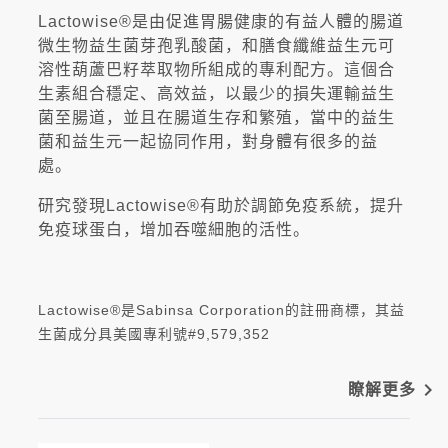
Lactowise®是由促進胃腸健康的有益人體的腸道
微生物益生菌芽孢乳酸菌，和膳食纖維益生元可
溶性葫蘆巴籽萃取物所組成的專利配方。這個合
生素組合穩定、高效益，以最少的損失運輸益生
菌至腸道，並且在腸道生存和繁殖，當中的益生
菌和益生元一起協同作用，對身體有很多的益
處。
研究發現Lactowise®有助於調節免疫系統，提升
免疫球蛋白，增加吞噬細胞的活性。
Lactowise®是Sabinsa Corporation的註冊商標，其益
生菌成分具美國專利號#9,579,352
navigate_next
瞭解更多