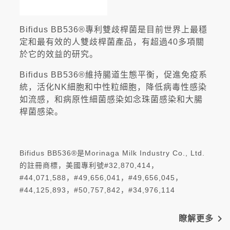
Bifidus BB536®專利雙歧桿菌是目前世界上最穩
定和最有效的人雙歧桿菌產品，有超過40多項關
於它的效益的研究。
Bifidus BB536®維持腸道生態平衡，促進免疫系
統，活化NK細胞和中性粒細胞，降低病毒性感染
如流感，和病原性細菌感染如念珠菌感染和大腸
桿菌感染。
Bifidus BB536®是Morinaga Milk Industry Co., Ltd.
的註冊商標，美國專利號#32,870,414，
#44,071,588，#49,656,041，#49,656,045，
#44,125,893，#50,757,842，#34,976,114
navigate_next
瞭解更多