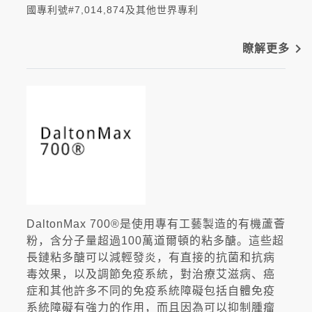
國專利號#7,014,874及其他世界專利
navigate_next
瞭解更多
DaltonMax 700®是使用專有工藝製造的有機蘆薈
粉，含分子量超過100萬道爾頓的粘多醣。這些超
長鏈粘多醣可以減輕發炎，有直接的抗菌和抗病
毒效果，以及調節免疫系統，對治療艾滋病、癌
症和其他許多不同的免疫系統障礙包括自體免疫
系統障礙有強力的作用，而且因為可以抑制腫瘤