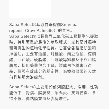
SabalSelect®萃取自鋸棕櫚Serenoa
repens（Saw Palmetto）的果實。
SabalSelect®以超臨界二氧化碳工藝標準化提取
時，特別著重於最後的萃取程式，尤其是其獨特
和可再生的植物化學性質。它富含各種脂肪酸和
揮發油，主要有油酸、月桂酸、肉豆蔻酸、棕櫚
酸、亞油酸、硬脂酸、亞麻酸等飽和及不飽和脂
肪酸，採用藥典包合工藝，製成白色粉末狀產
品，保證有效成分的穩定性，為療效顯著的天然
前列腺肥大治療劑。
SabalSelect®主要用於前列腺肥大、陽痿、性功
能低下、腎病、膀胱炎、睾丸炎、支氣管炎、食
欲不振、鼻粘膜充血及乳房增生。