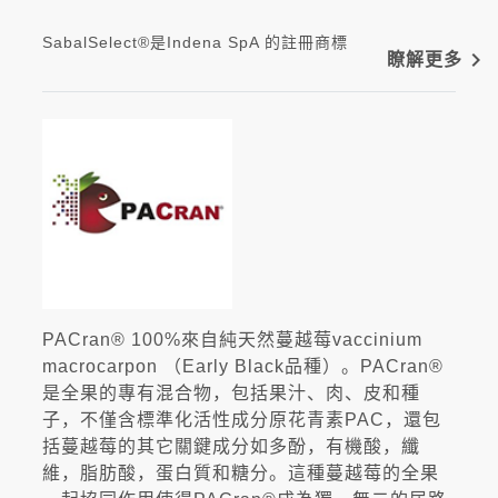
SabalSelect®是Indena SpA 的註冊商標
navigate_next
瞭解更多
PACran® 100%來自純天然蔓越莓vaccinium
macrocarpon （Early Black品種）。PACran®
是全果的專有混合物，包括果汁、肉、皮和種
子，不僅含標準化活性成分原花青素PAC，還包
括蔓越莓的其它關鍵成分如多酚，有機酸，纖
維，脂肪酸，蛋白質和糖分。這種蔓越莓的全果