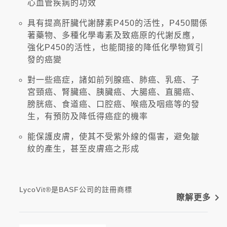
心血管疾病的功效
具有提高肝臟代謝酵素P450的活性，P450關係
著藥物、多種化學毒素及致癌原的代謝反應，
強化P450的活性，也能間接的降低化學物質引
發的癌變
對一些癌症，諸如前列腺癌、肺癌、乳癌、子
宮頸癌、腎臟癌、胰臟癌、大腸癌、直腸癌、
膀胱癌、食道癌、口腔癌、喉癌及咽癌等的發
生，有預防及降低得癌症的機率
能保護皮膚，使其不受紫外線的傷害，避免皺
紋的產生，甚至皮膚癌之形成
LycoVit®是BASF公司的註冊商標
navigate_next
瞭解更多