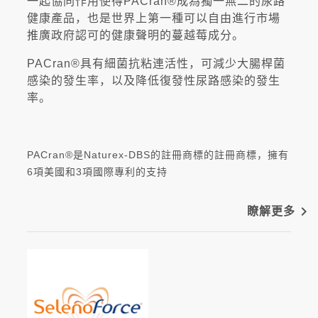
一起協同作用使得PACran®成為獨一無二的尿路
健康產品，也是世界上第一種可以自由進行市場
推廣政府認可的健康聲明的蔓越莓成分。
PACran®具有細菌抗粘連活性，可減少大腸桿菌
感染的發生率，以及降低復發性尿路感染的發生
率。
PACran®是Naturex-DBS的註冊商標的註冊商標，擁有
6項美國和3項國際專利的支持
navigate_next
瞭解更多