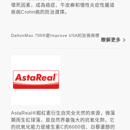
壞死因素，成為癌症、牛皮癬和慢性炎症性腸道
疾病Crohn病的防治選擇。
DaltonMax 700®是Improve USA的註冊商標
navigate_next
瞭解更多
AstaReal®蝦紅素衍生自完全天然的來源，微藻
類雨生紅球藻，是自然界最強大的抗氧化劑，它
的抗氧化能力是維生素C的6000倍、白藜蘆醇的