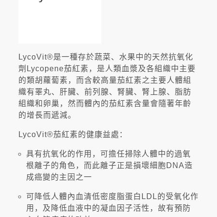
LycoVit®是一種存於蔬菜、水果中的天然抗氧化
劑Lycopene茄紅素，是人類血漿及各組織中主要
的類胡蘿蔔素，而含較高量茄紅素之主要人體組
織有睪丸、肝臟、前列腺、腎臟、腎上腺、脂肪
組織和卵巢，然而體內的茄紅素含量會隨著年齡
的增長而遞減。
LycoVit®茄紅素的健康益處：
具有抗氧化的作用，可擔任掃除人體中的過氧
根離子的角色，而此離子正是損壞細胞DNA造
成癌變的主因之一
可降低人體內血清低密度脂蛋白LDL的受氧化作
用，及降低血液中的凝血因子活性，故有預防