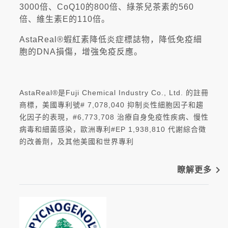
3000倍、CoQ10的800倍、綠茶兒茶素的560
倍、維生素E的110倍。
AstaReal®蝦紅素降低炎症標誌物，降低免疫細
胞的DNA損傷，增強免疫反應。
AstaReal®是Fuji Chemical Industry Co., Ltd. 的註冊
商標，美國專利號# 7,078,040 抑制炎性細胞因子和趨
化因子的表現，#6,773,708 治療自身免疫性疾病、慢性
病毒和細菌感染，歐洲專利#EP 1,938,810 代謝綜合徵
的改善劑，及其他美國和世界專利
navigate_next
瞭解更多