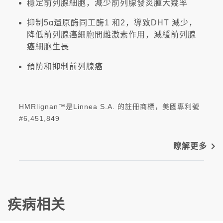
穩定前列腺細胞，減少前列腺發炎腫大幾率
抑制5α還原酶同工酶1 和2，導致DHT 減少，
降低前列腺癌細胞間雌激素作用，減緩前列腺
癌細胞生長
預防和抑制前列腺癌
HMRlignan™是Linnea S.A. 的註冊商標，美國專利號
#6,451,849
navigate_next
瞭解更多
疾病相关