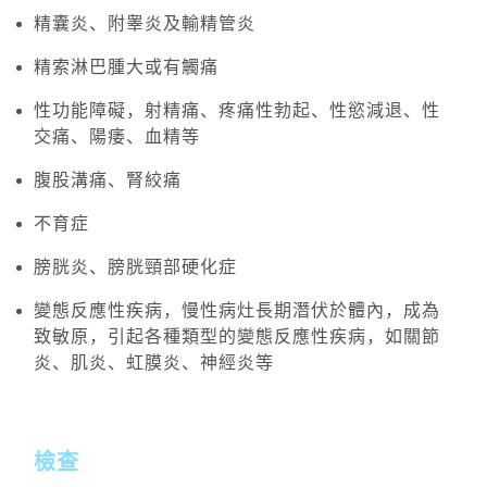
精囊炎、附睾炎及輸精管炎
精索淋巴腫大或有觸痛
性功能障礙，射精痛、疼痛性勃起、性慾減退、性
交痛、陽痿、血精等
腹股溝痛、腎絞痛
不育症
膀胱炎、膀胱頸部硬化症
變態反應性疾病，慢性病灶長期潛伏於體內，成為
致敏原，引起各種類型的變態反應性疾病，如關節
炎、肌炎、虹膜炎、神經炎等
檢查