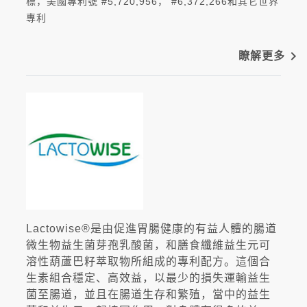
標，美國專利號 #5,720,956， #6,372,266和其它世界
專利
navigate_next
瞭解更多
Lactowise®是由促進胃腸健康的有益人體的腸道
微生物益生菌芽孢乳酸菌，和膳食纖維益生元可
溶性葫蘆巴籽萃取物所組成的專利配方。這個合
生素組合穩定、高效益，以最少的損失運輸益生
菌至腸道，並且在腸道生存和繁殖，當中的益生