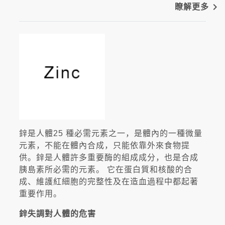
navigate_next
瞭解更多
鋅是人體25 種必需元素之一，是體內的一種微量
元素，不能在體內合成，只能依靠外來食物提
供。鋅是人體許多重要酶的組成成分，也是合成
胰島素所必需的元素。 它在蛋白質和核酸的合
成、維護紅細胞的完整性及在造血過程中都起著
重要作用。
鋅失調對人體的危害