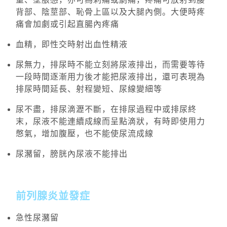
背部、陰莖部、恥骨上區以及大腿內側。大便時疼
痛會加劇或引起直腸內疼痛
血精，即性交時射出血性精液
尿無力，排尿時不能立刻將尿液排出，而需要等待
一段時間逐漸用力後才能把尿液排出，還可表現為
排尿時間延長、射程變短、尿線變細等
尿不盡，排尿滴瀝不斷，在排尿過程中或排尿終
末，尿液不能連續成線而呈點滴狀，有時即使用力
憋氣，增加腹壓，也不能使尿流成線
尿瀦留，膀胱內尿液不能排出
前列腺炎並發症
急性尿瀦留