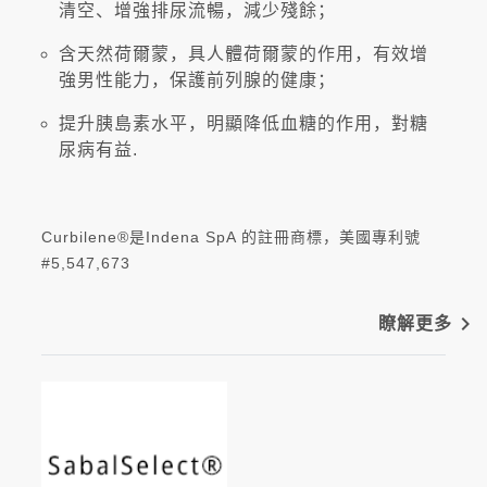
清空、增強排尿流暢，減少殘餘；
含天然荷爾蒙，具人體荷爾蒙的作用，有效增
強男性能力，保護前列腺的健康；
提升胰島素水平，明顯降低血糖的作用，對糖
尿病有益.
Curbilene®是Indena SpA 的註冊商標，美國專利號
#5,547,673
navigate_next
瞭解更多