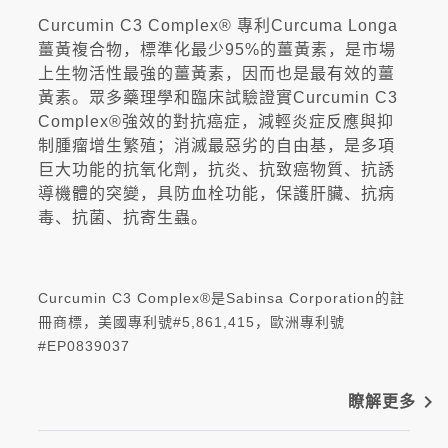
Curcumin C3 Complex® 專利Curcuma Longa
薑黃複合物，標準化最少95%的薑黃素，是市場
上生物活性最強的薑黃素，因而也是最有效的薑
黃素。眾多藥理學和臨床試驗證實Curcumin C3
Complex®強效的對抗癌症，減輕炎症反應與抑
制腫瘤增生繁殖；消滅最惡劣的自由基，是多項
巨大功能的抗氧化劑，抗炎、抗致癌物質、抗誘
導機體的突變，具防血栓功能，保護肝臟、抗病
毒、抗菌、抗寄生蟲。
Curcumin C3 Complex®是Sabinsa Corporation的註
冊商標，美國專利號#5,861,415，歐洲專利號
#EP0839037
navigate_next
瞭解更多