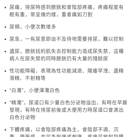
尿痛，排尿時感到膀胱和會陰部疼痛，疼痛程度有
輕有重，常呈燒灼樣，重者痛如刀割
尿頻，小便次數增多
尿急，一有尿意即迫不及待地需要排尿，難以控制
遺尿，膀胱括約肌失去控制能力造成尿失禁，這種
病人在尿失禁的同時膀胱仍有大量的殘餘尿
性功能障礙，表現為性功能減退、陽痿早洩、遺精
滑精、不射精等
“白濁”，小便渾濁白色
“精濁”，尿道口有少量白色分泌物溢出，有時在早晨
發現，有時在排尿前後或大便用力時尿道口會滴出
白色分泌物
下體疼痛，以會陰部疼痛為主，會陰部不適、沉
重、墜脹感，亦可為刺痛或劇痛，疼痛可放射到腰