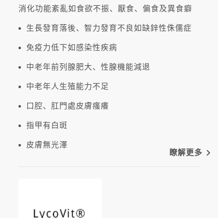
消化功能紊亂如食欲不振、厭食、偏食及異食癖
生長發育落後、智力發育不良如缺鋅性侏儒症
免疫力低下如感染性疾病
中老年前列腺肥大、性腺機能減退
中老年人生殖能力不足
口腔、肛門處皮膚瘙癢
指甲有白斑
皮膚無光澤
navigate_next
瞭解更多