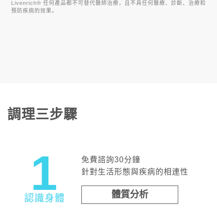
Livenrich® 任何產品都不可替代醫師治療，且不具任何醫療、診斷、治療和
預防疾病的效果。
調理三步驟
1
免費諮詢30分鐘
針對生活形態與疾病的相連性
體質分析
認識身體