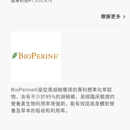
國專利號#7,014,874
navigate_next
瞭解更多
BioPerine®是從黑胡椒獲得的專利標準化萃取
物，含有不少於95%的胡椒鹼，是經臨床驗證的
營養素生物利用率增強劑，能有效提高身體對營
養及草本的吸收和利用率。