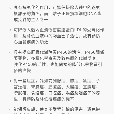
具有抗氧化的作用，可擔任掃除人體中的過氧
根離子的角色，而此離子正是損壞細胞DNA造
成癌變的主因之一
可降低人體內血清低密度脂蛋白LDL的受氧化作
用，及降低血液中的凝血因子活性，故有預防
心血管疾病的功效
具有提高肝臟代謝酵素P450的活性，P450關係
著藥物、多種化學毒素及致癌原的代謝反應，
強化P450的活性，也能間接的降低化學物質引
發的癌變
對一些癌症，諸如前列腺癌、肺癌、乳癌、子
宮頸癌、腎臟癌、胰臟癌、大腸癌、直腸癌、
膀胱癌、食道癌、口腔癌、喉癌及咽癌等的發
生，有預防及降低得癌症的機率
能保護皮膚，使其不受紫外線的傷害，避免皺