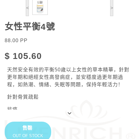
<
>
女性平衡4號
88.00
PP
$
105.60
天然安全有效的平衡50歲以上女性的草本精華，針對
更年期和絕經女性高發病症，並安穩度過更年期過
程，如熱潮、情緒、失眠等問題，保持年輕活力！
針對骨質疏鬆
抗癌
keyboard_arrow_down
預防心血管疾病和保護肝臟
售罄
對抗細胞突變
OUT OF STOCK