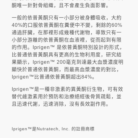
酮唯一針對骨組織，且不會產生負面影響。
一般的依普黃酮只有一小部分被身體吸收，大約
40%的口服依普黃酮在糞便中不變，剩餘的60%
通過肝臟，在那裡形成幾種代謝物，導致只有一
小部分游離的依普黃酮在血液裡，從而起到有限
的作用。Iprigen™ 是依普黃酮特別設計的形式，
比普通依普黃酮具有更高的生物利用度，研究結
果顯示，Iprigen™ 200毫克到達最大血漿濃度明
顯快於普通依普黃酮，而最高血漿濃度的對比，
Iprigen™比普通依普黃酮超出84%。
Iprigen™是一種非激素的異黃酮衍生物，可有效
替代雌激素用於預防和治療絕經後骨質疏鬆，並
且迅速代謝，迅速消除，沒有長效副作用。
Iprigen™是Nutratech, Inc. 的註冊商標