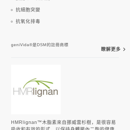
抗細胞突變
抗氧化排毒
geniVida®是DSM的註冊商標
navigate_next
瞭解更多
HMRlignan™木脂素來自挪威雲杉樹，是很容易
吸收和有效的形式，以保持身體腸內二酯的健康