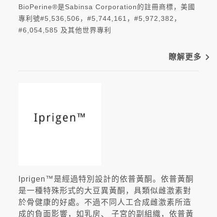
BioPerine®是Sabinsa Corporation的註冊商標，美國
專利號#5,536,506，#5,744,161，#5,972,382，
#6,054,585 及其他世界專利
navigate_next
瞭解更多
Iprigen™是經過特別設計的依普黃酮。依普黃酮
是一種特殊形式的大豆異黃酮，具類似雌激素對
於骨健康的好處。不過不同人工合成雌激素所造
成的負面影響，如乳房、 子宮的副組織，依普黃