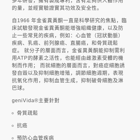
多年研發，擁有製成專利，含有足夠供人體作用
的量，並經實驗證實其功效及安全性。
自1966 年金雀異黃酮一直是科學研究的焦點，臨
床試驗發現金雀異黃酮能增強組織健康，以及防
止一些常見的疾病，例如：心血管（冠狀動脈）
疾病、乳癌、前列腺癌、直腸癌，和骨質疏鬆
症。 就分子的層面而言，金雀異黃酮能抑制需利
用ATP的酵素之活性，也能經由雌激素受體的機
制而作用； 而就細胞的層面而言，對癌症細胞誘
發自毀以及抑制細胞增殖，調節細胞週期，表現
抗氧化作用，抑制血管生成，抑制破骨細胞及淋
巴球。
geniVida®主要針對
骨質疏鬆
抗癌
預防心血管疾病