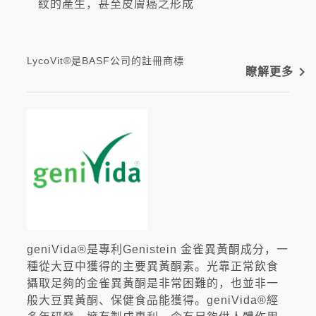
紋的產生，甚至皮膚癌之形成
LycoVit®是BASF公司的註冊商標
navigate_next
瞭解更多
geniVida®是專利Genistein 金雀異黃酮成分，一
種從大豆中獲得的主要異黃酮素。光靠正常飲食
攝取足夠的金雀異黃酮是非常困難的，也並非一
般大豆異黃酮、保健食品能獲得。geniVida®經