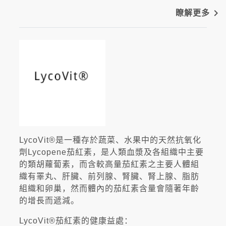
navigate_next
瞭解更多
LycoVit®是一種存於蔬菜、水果中的天然抗氧化
劑Lycopene茄紅素，是人類血漿及各組織中主要
的類胡蘿蔔素，而含較高量茄紅素之主要人體組
織有睪丸、肝臟、前列腺、腎臟、腎上腺、脂肪
組織和卵巢，然而體內的茄紅素含量會隨著年齡
的增長而遞減。
LycoVit®茄紅素的健康益處：