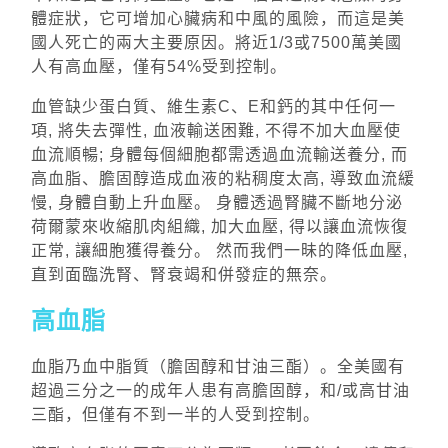
體症狀，它可增加心臟病和中風的風險，而這是美
國人死亡的兩大主要原因。將近1/3或7500萬美國
人有高血壓，僅有54%受到控制。
血管缺少蛋白質、維生素C、E和鈣的其中任何一
項, 將失去彈性, 血液輸送困難, 不得不加大血壓使
血流順暢; 身體每個細胞都需透過血流輸送養分, 而
高血脂、膽固醇造成血液的粘稠度太高, 導致血流緩
慢, 身體自動上升血壓。 身體透過腎臟不斷地分泌
荷爾蒙來收縮肌肉組織, 加大血壓, 得以讓血流恢復
正常, 讓細胞獲得養分。 然而我們一昧的降低血壓,
直到面臨洗腎、腎衰竭和併發症的無奈。
高血脂
血脂乃血中脂質（膽固醇和甘油三酯）。全美國有
超過三分之一的成年人患有高膽固醇，和/或高甘油
三酯，但僅有不到一半的人受到控制。