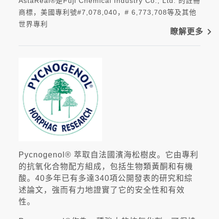
AstaReal®是Fuji Chemical Industry Co., Ltd. 的註冊
商標，美國專利號#7,078,040，# 6,773,708等及其他
世界專利
navigate_next
瞭解更多
Pycnogenol® 萃取自法國濱海松樹皮。它由專利
的抗氧化合物配方組成，包括生物類黃酮和有機
酸。40多年已有多達340項公開發表的研究和綜
述論文，強而有力地證實了它的安全性和有效
性。