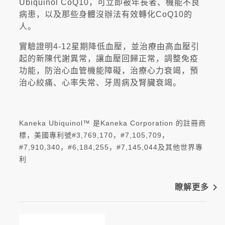
Ubiquinol CoQ10，可立即被年長者、機能不良
病患，以及那些身體沒辦法有效轉化CoQ10的
人。
實驗證明4-12星期降低血壓，並治療由高血壓引
起的新陳代謝異常，讓血壓回歸正常，調整免疫
功能，防治心血管機能障礙，治療心力衰竭，預
治心絞痛、心率失常、牙周病及腎臟衰竭。
Kaneka Ubiquinol™ 是Kaneka Corporation 的註冊商
標，美國專利號#3,769,170，#7,105,709，
#7,910,340，#6,184,255，#7,145,044及其他世界專
利
navigate_next
瞭解更多