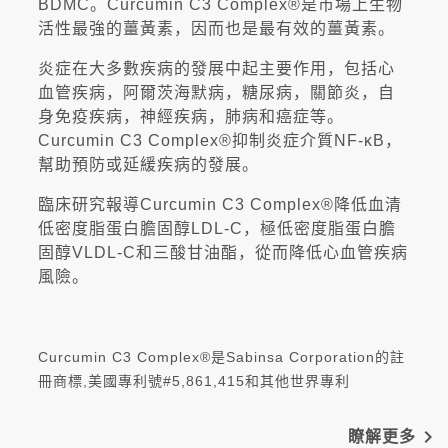
BDMC。Curcumin C3 Complex®是市場上生物
活性最強的薑黃素，因而也是最有效的薑黃素。
炎症在大多數疾病的發展中起主要作用，包括心
血管疾病，阿爾茨海默病，糖尿病，關節炎，自
身免疫疾病，神經疾病，肺病和癌症等。
Curcumin C3 Complex®抑制炎症介質NF-κB，
幫助預防或延緩疾病的發展。
臨床研究報導Curcumin C3 Complex®降低血清
低密度脂蛋白膽固醇LDL-C，極低密度脂蛋白膽
固醇VLDL-C和三酸甘油酯，從而降低心血管疾病
風險。
Curcumin C3 Complex®是Sabinsa Corporation的註
冊商標,美國專利號#5,861,415和其他世界專利
navigate_next
瞭解更多