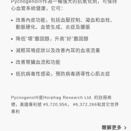
Pycnogenol®作為一種強大的抗氧化劑，可保持
心血管系統健康，它可：
改善內皮功能，包括血壓控制、凝血和血栓、
動脈硬化、血管生成、炎症及腫脹
降低"壞"膽固醇，升高"好"膽固醇
減輕耳鳴症狀以及改善內耳的血液流量
改善腎臟血流和功能
抵抗病毒性感染，預防病毒誘導性心肌炎症
Pycnogenol®是Horphag Research Ltd. 的註冊商
標，美國專利號 #5,720,956， #6,372,266和其它世界
專利
navigate_next
瞭解更多