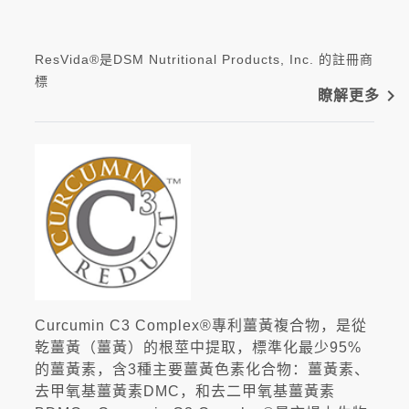
ResVida®是DSM Nutritional Products, Inc. 的註冊商
標
navigate_next
瞭解更多
Curcumin C3 Complex®專利薑黃複合物，是從
乾薑黃（薑黃）的根莖中提取，標準化最少95%
的薑黃素，含3種主要薑黃色素化合物：薑黃素、
去甲氧基薑黃素DMC，和去二甲氧基薑黃素