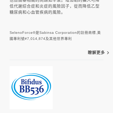
他自由基相關的問題如早衰。增加硒的攝入可降
低代謝綜合症和炎症的風險因子，從而降低乙型
糖尿病和心血管疾病的風險。
SelenoForce®是Sabinsa Corporation的註冊商標,美
國專利號#7,014,874及其他世界專利
navigate_next
瞭解更多