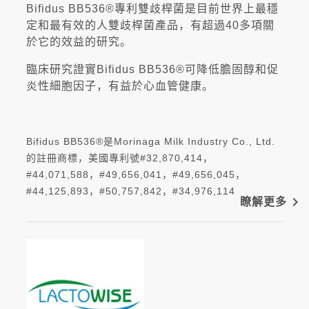
Bifidus BB536®專利雙歧桿菌是目前世界上最穩
定和最有效的人雙歧桿菌產品，有超過40多項關
於它的效益的研究。
臨床研究證實Bifidus BB536®可降低膽固醇和促
炎性細胞因子，有益於心血管健康。
Bifidus BB536®是Morinaga Milk Industry Co., Ltd.
的註冊商標，美國專利號#32,870,414，
#44,071,588，#49,656,041，#49,656,045，
#44,125,893，#50,757,842，#34,976,114
navigate_next
瞭解更多