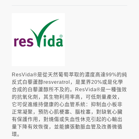
ResVida®是從天然葡萄萃取的濃度高達99%的純
反式白藜蘆醇resveratrol，是業界20%或是化學
合成的白藜蘆醇所不及的。ResVida®是一種強效
的抗氧化劑，其生物利用率高，可低劑量產效，
它可促進維持健康的心血管系統：抑制血小板非
正常凝聚，預防心肌梗塞、腦栓塞，對缺氧心臟
有保護作用，對燒傷或失血性休克引起的心輸出
量下降有效恢復，並能擴張動脈血管及改善微循
環。