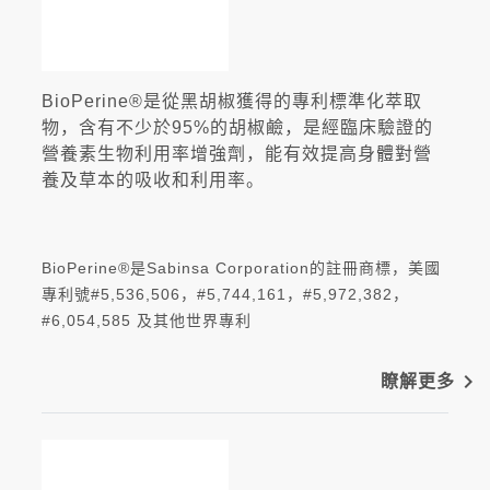
BioPerine®是從黑胡椒獲得的專利標準化萃取
物，含有不少於95%的胡椒鹼，是經臨床驗證的
營養素生物利用率增強劑，能有效提高身體對營
養及草本的吸收和利用率。
BioPerine®是Sabinsa Corporation的註冊商標，美國
專利號#5,536,506，#5,744,161，#5,972,382，
#6,054,585 及其他世界專利
navigate_next
瞭解更多