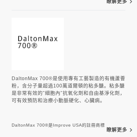
navigate_next
瞭解更多
DaltonMax 700®是使用專有工藝製造的有機蘆薈
粉，含分子量超過100萬道爾頓的粘多醣。粘多醣
是非常有效的"細胞內"抗氧化劑和自由基淨化劑，
可有效預防和治療小動脈硬化、心臟病。
DaltonMax 700®是Improve USA的註冊商標
navigate_next
瞭解更多