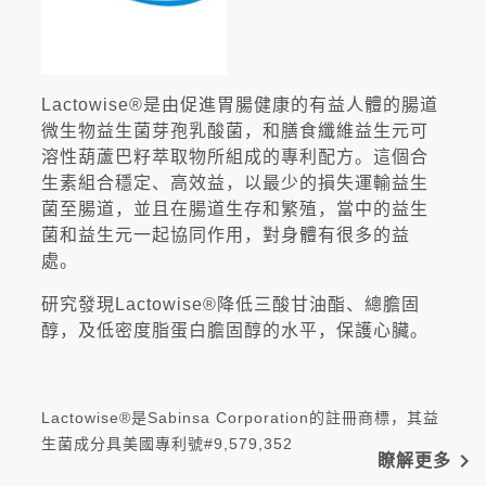
Lactowise®是由促進胃腸健康的有益人體的腸道
微生物益生菌芽孢乳酸菌，和膳食纖維益生元可
溶性葫蘆巴籽萃取物所組成的專利配方。這個合
生素組合穩定、高效益，以最少的損失運輸益生
菌至腸道，並且在腸道生存和繁殖，當中的益生
菌和益生元一起協同作用，對身體有很多的益
處。
研究發現Lactowise®降低三酸甘油酯、總膽固
醇，及低密度脂蛋白膽固醇的水平，保護心臟。
Lactowise®是Sabinsa Corporation的註冊商標，其益
生菌成分具美國專利號#9,579,352
navigate_next
瞭解更多