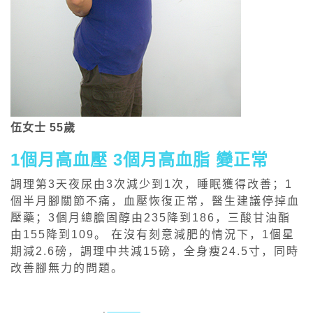
伍女士 55歲
1個月高血壓 3個月高血脂 變正常
調理第3天夜尿由3次減少到1次，睡眠獲得改善；1
個半月腳關節不痛，血壓恢復正常，醫生建議停掉血
壓藥；3個月總膽固醇由235降到186，三酸甘油酯
由155降到109。 在沒有刻意減肥的情況下，1個星
期減2.6磅，調理中共減15磅，全身瘦24.5寸，同時
改善腳無力的問題。