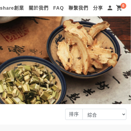
0
person
shopping_cart
lshare創業
關於我們
FAQ
聯繫我們
分享
排序