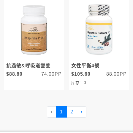
裝
抗過敏&呼吸道營養
女性平衡4號
$88.80
74.00PP
$105.60
88.00PP
库存：0
‹
1
2
›