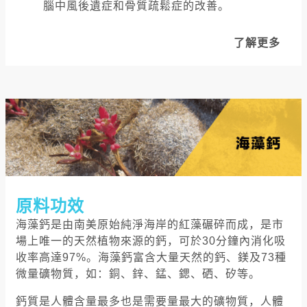
腦中風後遺症和骨質疏鬆症的改善。
了解更多
原料功效
海藻鈣是由南美原始純淨海岸的紅藻碾碎而成，是市
場上唯一的天然植物來源的鈣，可於30分鐘內消化吸
收率高達97%。海藻鈣富含大量天然的鈣、鎂及73種
微量礦物質，如：銅、鋅、錳、鍶、硒、矽等。
鈣質是人體含量最多也是需要量最大的礦物質，人體