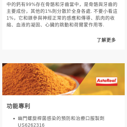
中的鈣有99%存在骨骼和牙齒當中，是骨骼與牙齒的
主要成份，其他的1%則分散於全身各處. 不要小看這
1%，它和鎂參與神經正常的感應和傳導、肌肉的收
縮、血液的凝固、心臟的跳動和荷爾蒙作用等.
了解更多
功能專利
幽門螺旋桿菌感染的預防和治療口服製劑
US6262316