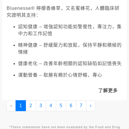
Bluenesse® 檸檬香蜂草，又名蜜蜂花，人體臨床研
究證明其支持：
認知健康 – 增強認知功能如警覺性，專注力，集
中力和工作記憶
精神健康 – 舒緩壓力和放鬆，保持平靜和積極的
情緒
健康老化 – 改善年齡相關的認知缺陷如記憶喪失
運動營養 – 取勝有賴於心情舒暢，專心
了解更多
‹
1
2
3
4
5
6
7
›
*These statements have not been evaluated by the Food and Drug