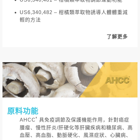
US6,340,482 – 柑橘類萃取物誘導人體體重減
輕的方法
了解更多
原料功能
®
AHCC
具免疫調節及保護機能作用，針對癌症
腫瘤、慢性肝炎/肝硬化等肝臟疾病和糖尿病、高
血壓、高血脂、動脈硬化、風濕症狀、心臟病、