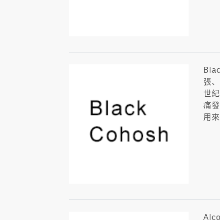
Bl
張、
世紀
痛發
用來
Al