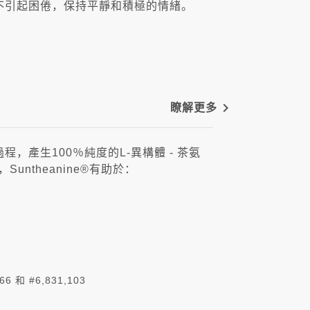
卻不引起困倦，保持平靜和積極的情緒。
navigate_next
瞭解更多
程，產生100％純度的L-異構體 - 茶氨
ntheanine®有助於：
6 和 #6,831,103