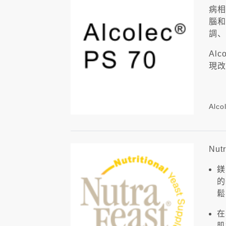
病相
腦和
調、
Al
現改
Alc
Nu
鎂
的
鬆
在
肌