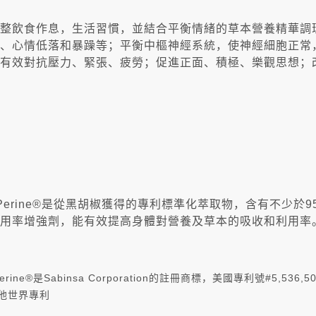
整飲食作息，生活習慣，並結合平衡情緒的草本營養精華調
、心情低落和暴躁等；平衡中樞神經系統，使神經細胞正常
有效對抗壓力、緊張、疲勞；促進正面、積極、樂觀思想；
oPerine®是從黑胡椒獲得的專利標準化萃取物，含有不少
用率增強劑，能有效提高身體對營養及草本的吸收和利用率
Perine®是Sabinsa Corporation的註冊商標，美國專利號#5,536,506
他世界專利