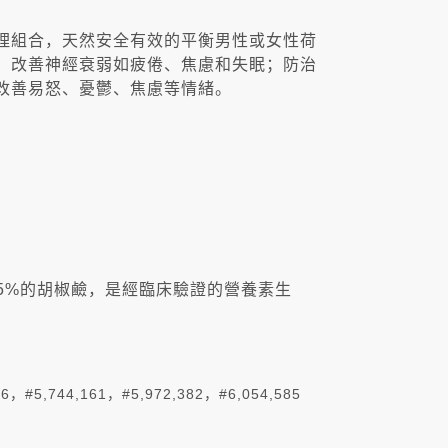
理組合，天然安全有效的平衡男性或女性荷
，改善神經衰弱如疲倦、焦慮和失眠；防治
改善易怒、憂鬱、焦慮等情緒。
於95%的胡椒鹼，是經臨床驗證的營養素生
。
，#5,744,161，#5,972,382，#6,054,585