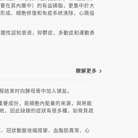
主要在其內層中）的有益磷脂，更集中於大
質形成、細胞修復和免疫系統清除、心跳協
年齡相關性認知衰退，抑鬱症，多動症和運動表
navigate_next
瞭解更多
酵过程结束时向酵母膏中加入镁盐。
重要成份，是細胞內能量的來源，與熱能
系統，因此缺鎂的症狀有很多種，如骨質疏
整、冠狀動脈收縮痙攣、血脂肪異常、心