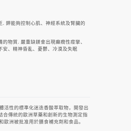
. 鉀能夠控制心肌、神經系統及腎臟的
的物質. 嚴重缺鎂會出現癲癇性痙攣、
不安、精神昏亂、憂鬱、冷漠及失眠
1受體活性的標準化迷迭香酸萃取物，開發出
結合傳統的歐洲草藥和創新的生物測定指
美國和歐洲被批准用於膳食補充劑和食品。