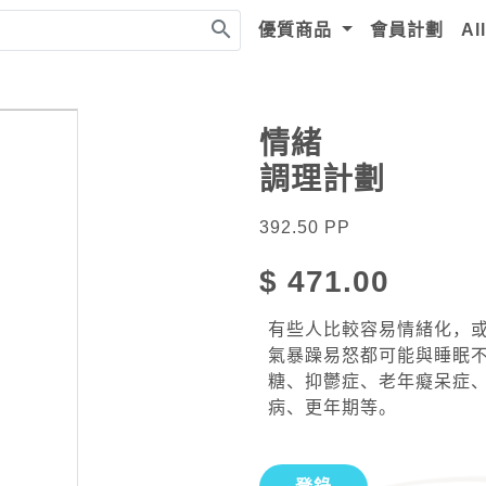
search
優質商品
會員計劃
Al
情緒
調理計劃
392.50
PP
$
471.00
有些人比較容易情緒化，
氣暴躁易怒都可能與睡眠
糖、抑鬱症、老年癡呆症
病、更年期等。