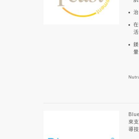
治
在
活
鎂
暈
Nut
Bl
來支
導技