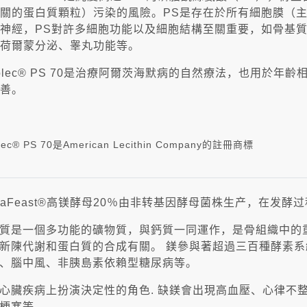
關的蛋白質顆粒）污染的風險。PS是存在於所有細胞膜（
神經，PS對許多細胞功能以及細胞結構至關重要，如骨基
荷爾蒙分泌、睾丸功能等。
colec® PS 70是治療阿爾茨海默病的自然療法，也用於
善。
olec® PS 70是American Lecithin Company的註冊商標
traFeast®高镁酵母20％由非转基因酵母菌株生产，在发
質是一個多功能的礦物質，與鈣質一同運作，是骨組織中的
新陳代謝和蛋白質的合成有關。 鎂參與著超過三百種酵素
、腦中風、非胰島素依賴型糖尿病等。
心臟疾病上扮演決定性的角色. 缺鎂會出現高血壓、心律不
梗塞等