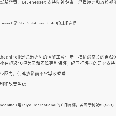
試驗證實，Bluenesse®支持精神健康，舒緩壓力和放鬆
enesse®是Vital Solutions GmbH的註冊商標
ntheanine®是通過專利的發酵工藝生產，模仿綠茶葉的自然過
擁有超過40項美國和國際專利保護，經同行評審的研究支持，Su
少壓力，促進放鬆而不會導致昏睡
制和改善焦慮
theanine®是Taiyo International的註冊商標，美國專利號#6,589,56