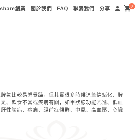
0
person
shopping_cart
lshare創業
關於我們
FAQ
聯繫我們
分享
或脾氣比較易怒暴躁，但其實很多時候這些情緒化、脾
不足、飲食不當或疾病有關，如甲狀腺功能亢進、低血
、肝性腦病、癲癇、經前症候群、中風、高血壓、心臟