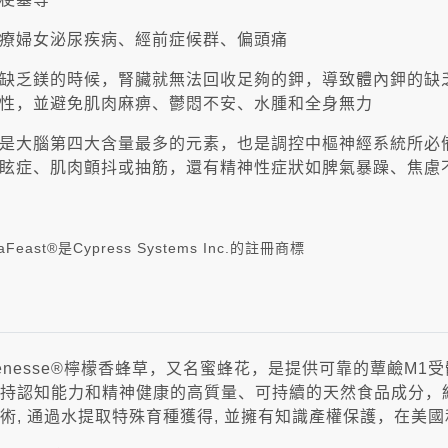
療婦女泌尿疾病、經前症候群、偏頭痛
缺乏鎂的時候，腎臟就無法回收足夠的鉀，導致體內鉀的缺乏
性，並避免肌肉麻痹、鬱悶不安、水腫和全身無力
是大腦第四大含量最多的元素，也是調控中樞神經系統所必備
眩症、肌肉顫抖或抽筋，還有精神性症狀如脾氣暴躁、焦慮
raFeast®是Cypress Systems Inc.的註冊商標
uenesse®檸檬香蜂草，又名蜜蜂花，是提供可靠的蕈鹼M
持認知能力和精神健康的高質量、可持續的天然食品成分，
術, 通過水提取特殊育種獲得, 並擁有知識產權保護，在