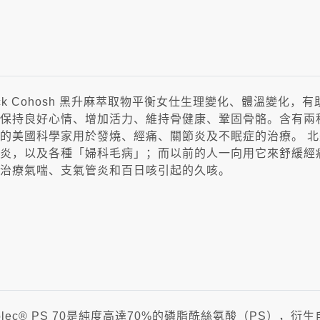
ack Cohosh 黑升麻萃取物平衡女仕生理變化、體溫變化
保持良好心情、增加活力、維持骨健康、鞏固骨骼。含有兩
的美國科學家用於發燒、經痛、關節炎及不眠症的治療。 
炎，以及各種「婦科毛病」；而以前的人一向用它來舒緩經
治療氣喘、支氣管炎和百日咳引起的久咳。
colec® PS 70是純度高達70%的磷脂酰絲氨酸（PS）