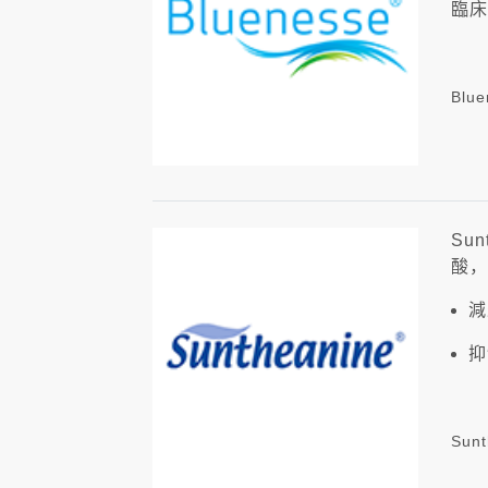
臨床
Blu
Su
酸，
減
抑
Sun