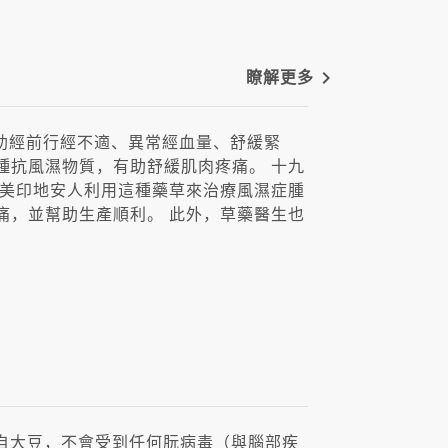
navigate_next
瞭解更多
，有助經前行經不適、異常經血量、舒緩緊
種抗風濕物質，有助舒緩肌肉疼痛。 十九
北美印地安人利用這種藥草來治療風濕症腫
痛，並幫助生產順利。 此外，草藥醫生也
，衍生自大豆，不會受到任何朊病毒（與腦部疾